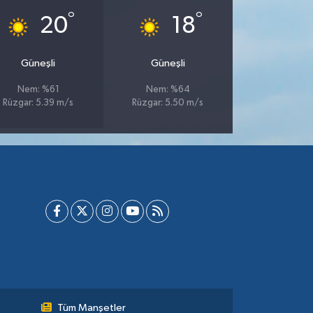
°
°
20
18
Güneşli
Güneşli
Nem: %61
Nem: %64
Rüzgar: 5.39 m/s
Rüzgar: 5.50 m/s
Tüm Manşetler