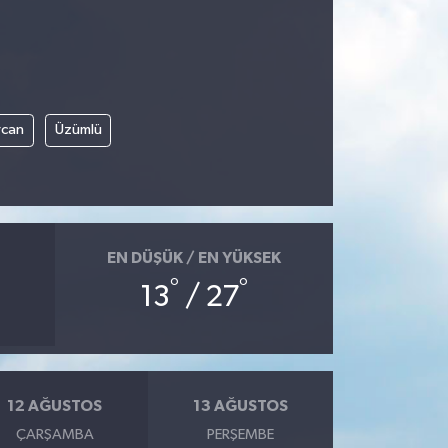
rcan
Üzümlü
EN DÜŞÜK / EN YÜKSEK
°
°
13
/ 27
12 AĞUSTOS
13 AĞUSTOS
ÇARŞAMBA
PERŞEMBE