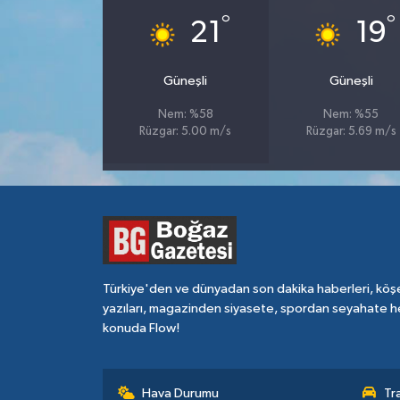
°
°
21
19
Güneşli
Güneşli
Nem: %58
Nem: %55
Rüzgar: 5.00 m/s
Rüzgar: 5.69 m/s
Türkiye'den ve dünyadan son dakika haberleri, köş
yazıları, magazinden siyasete, spordan seyahate h
konuda Flow!
Hava Durumu
Tr