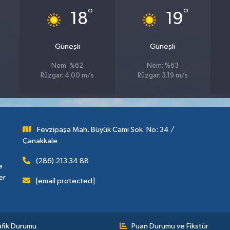
°
°
18
19
Güneşli
Güneşli
Nem: %62
Nem: %63
Rüzgar: 4.00 m/s
Rüzgar: 3.19 m/s
Fevzipaşa Mah. Büyük Cami Sok. No: 34 /
Çanakkale
(286) 213 34 88
e
er
[email protected]
afik Durumu
Puan Durumu ve Fikstür