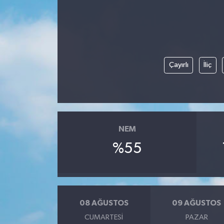
Çayırlı
İliç
NEM
%55
08 AĞUSTOS
09 AĞUSTOS
CUMARTESI
PAZAR