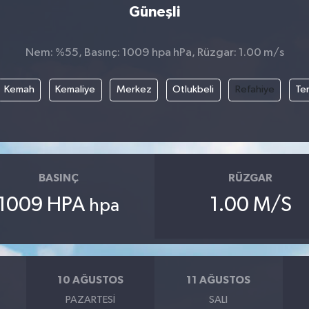
Güneşli
Nem: %55, Basınç: 1009 hpa hPa, Rüzgar: 1.00 m/s
Kemah
Kemaliye
Merkez
Otlukbeli
Refahiye
Te
BASINÇ
RÜZGAR
1009 HPA
1.00 M/S
hpa
10 AĞUSTOS
11 AĞUSTOS
PAZARTESI
SALI