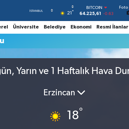
Foto 
BITCOIN
°
21
64.225,61
-0.63
DOLAR
47,7143
0.16
erel
Üniversite
Belediye
Ekonomi
Resmi İlanlar
EURO
55,0317
-0.02
mu
STERLİN
64,2463
0.07
GRAM ALTIN
6574.81
1.44
BİST100
ün, Yarın ve 1 Haftalık Hava D
13.799
70
Erzincan
°
18