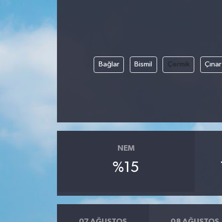
Bağlar
Bismil
Çermik
Çınar
NEM
%15
07 AĞUSTOS
08 AĞUSTOS