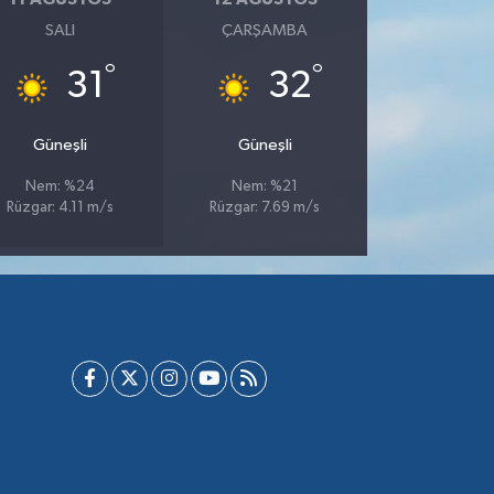
SALI
ÇARŞAMBA
°
°
31
32
Güneşli
Güneşli
Nem: %24
Nem: %21
Rüzgar: 4.11 m/s
Rüzgar: 7.69 m/s