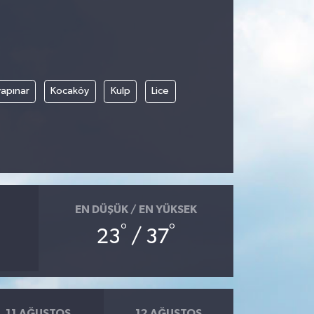
apınar
Kocaköy
Kulp
Lice
EN DÜŞÜK / EN YÜKSEK
°
°
23
/ 37
11 AĞUSTOS
12 AĞUSTOS