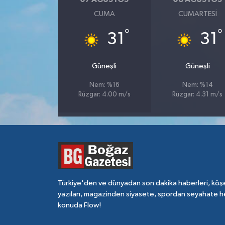
CUMA
CUMARTESI
°
°
31
31
Güneşli
Güneşli
Nem: %16
Nem: %14
Rüzgar: 4.00 m/s
Rüzgar: 4.31 m/s
Türkiye'den ve dünyadan son dakika haberleri, köş
yazıları, magazinden siyasete, spordan seyahate h
konuda Flow!