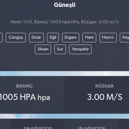
Güneşli
Nem: %15, Basınç: 1005 hpa hPa, Rüzgar: 3.00 m/s
Çüngüş
Dicle
Eğil
Ergani
Hani
Hazro
Kay
Silvan
Sur
Yenişehir
BASINÇ
RÜZGAR
1005 HPA
3.00 M/S
hpa
09 AĞUSTOS
10 AĞUSTOS