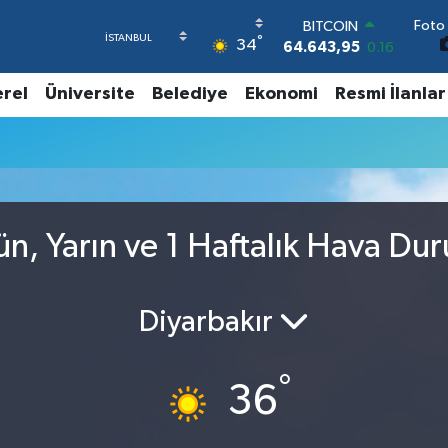
Foto 
BITCOIN
°
34
64.643,95
0.16
DOLAR
47,6006
0.06
erel
Üniversite
Belediye
Ekonomi
Resmi İlanlar
EURO
55,0250
0.02
STERLİN
64,2398
0.2
GRAM ALTIN
6513.94
0.32
BİST100
n, Yarın ve 1 Haftalık Hava Du
13.768
48
Diyarbakır
°
36