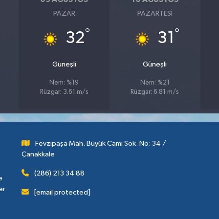
PAZAR
PAZARTESI
°
°
32
31
Güneşli
Güneşli
Nem: %19
Nem: %21
Rüzgar: 3.61 m/s
Rüzgar: 6.81 m/s
Fevzipaşa Mah. Büyük Cami Sok. No: 34 /
Çanakkale
(286) 213 34 88
e
er
[email protected]