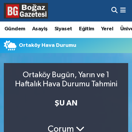
Asayiş
Hava Durumu
Gündem
Asayiş
Siyaset
Eğitim
Yerel
Üniv
Eğitim
Trafik Durumu
Ortaköy Hava Durumu
Ekonomi
Süper Lig Puan Durumu ve Fikstür
Gündem
Tüm Manşetler
Ortaköy Bugün, Yarın ve 1
Kültür ve Sanat
Son Dakika Haberleri
Haftalık Hava Durumu Tahmini
Magazin
Haber Arşivi
ŞU AN
Resmi İlanlar
Sağlık
Çorum