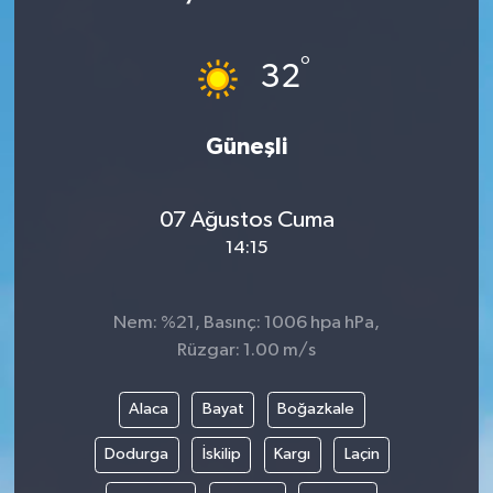
°
32
Güneşli
07 Ağustos Cuma
14:15
Nem: %21, Basınç: 1006 hpa hPa,
Rüzgar: 1.00 m/s
Alaca
Bayat
Boğazkale
Dodurga
İskilip
Kargı
Laçin