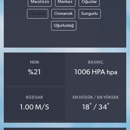
Mecitözü
Merkez
Oğuzlar
Ortaköy
Osmancık
Sungurlu
Uğurludağ
NEM
BASINÇ
%21
1006 HPA
hpa
RÜZGAR
EN DÜŞÜK / EN YÜKSEK
°
°
1.00 M/S
18
/ 34