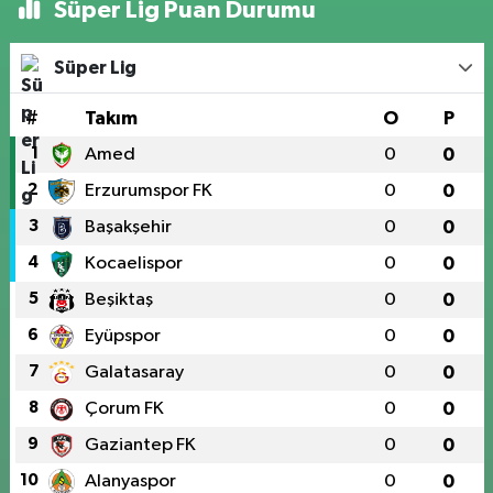
Süper Lig Puan Durumu
Süper Lig
#
Takım
O
P
1
Amed
0
0
2
Erzurumspor FK
0
0
3
Başakşehir
0
0
4
Kocaelispor
0
0
5
Beşiktaş
0
0
6
Eyüpspor
0
0
7
Galatasaray
0
0
8
Çorum FK
0
0
9
Gaziantep FK
0
0
10
Alanyaspor
0
0