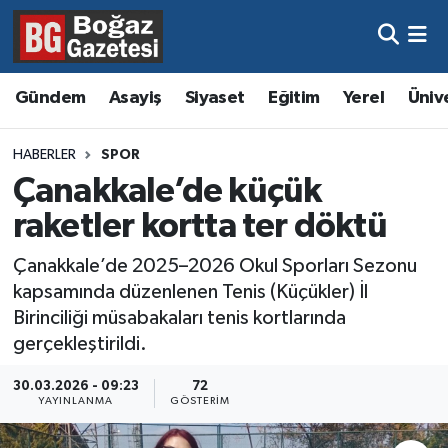
Asayiş
Hava Durumu
Gündem
Asayiş
Siyaset
Eğitim
Yerel
Üniv
Eğitim
Trafik Durumu
HABERLER
SPOR
Ekonomi
Süper Lig Puan Durumu ve Fikstür
Çanakkale’de küçük
raketler kortta ter döktü
Gündem
Tüm Manşetler
Çanakkale’de 2025–2026 Okul Sporları Sezonu
Kültür ve Sanat
Son Dakika Haberleri
kapsamında düzenlenen Tenis (Küçükler) İl
Birinciliği müsabakaları tenis kortlarında
Magazin
Haber Arşivi
gerçekleştirildi.
Resmi İlanlar
30.03.2026 - 09:23
72
YAYINLANMA
GÖSTERIM
Sağlık