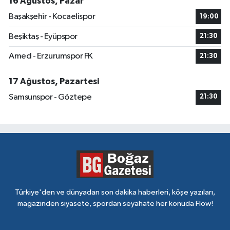
16 Ağustos, Pazar
Başakşehir - Kocaelispor
19:00
Beşiktaş - Eyüpspor
21:30
Amed - Erzurumspor FK
21:30
17 Ağustos, Pazartesi
Samsunspor - Göztepe
21:30
Türkiye'den ve dünyadan son dakika haberleri, köşe yazıları,
magazinden siyasete, spordan seyahate her konuda Flow!