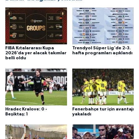
FIBA Kıtalararası Kupa
Trendyol Süper Lig'de 2-3.
2026’da yer alacak takımlar
hafta programları açıklandı
belli oldu
Hradec Kralove: 0 -
Fenerbahçe tur için avantajı
Beşiktaş: 1
yakaladı