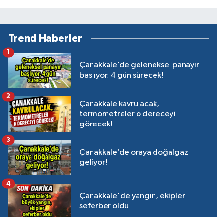
Trend Haberler
1
Çanakkale’de geleneksel panayır
başlıyor, 4 gün sürecek!
2
Çanakkale kavrulacak,
termometreler o dereceyi
görecek!
3
Çanakkale’de oraya doğalgaz
geliyor!
4
Çanakkale'de yangın, ekipler
seferber oldu