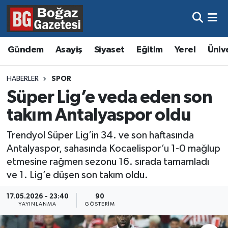
Asayiş
Hava Durumu
Gündem
Asayiş
Siyaset
Eğitim
Yerel
Üniv
Eğitim
Trafik Durumu
HABERLER
SPOR
Ekonomi
Süper Lig Puan Durumu ve Fikstür
Süper Lig’e veda eden son
takım Antalyaspor oldu
Gündem
Tüm Manşetler
Trendyol Süper Lig’in 34. ve son haftasında
Kültür ve Sanat
Son Dakika Haberleri
Antalyaspor, sahasında Kocaelispor’u 1-0 mağlup
etmesine rağmen sezonu 16. sırada tamamladı
Magazin
Haber Arşivi
ve 1. Lig’e düşen son takım oldu.
Resmi İlanlar
17.05.2026 - 23:40
90
YAYINLANMA
GÖSTERIM
Sağlık