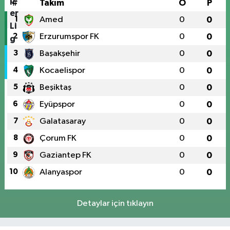
#
Takım
O
P
1
Amed
0
0
2
Erzurumspor FK
0
0
3
Başakşehir
0
0
4
Kocaelispor
0
0
5
Beşiktaş
0
0
6
Eyüpspor
0
0
7
Galatasaray
0
0
8
Çorum FK
0
0
9
Gaziantep FK
0
0
10
Alanyaspor
0
0
Detaylar için tıklayın