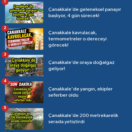
1
Çanakkale’de geleneksel panayır
başlıyor, 4 gün sürecek!
2
Çanakkale kavrulacak,
termometreler o dereceyi
görecek!
3
Çanakkale’de oraya doğalgaz
geliyor!
4
Çanakkale'de yangın, ekipler
seferber oldu
5
Çanakkale’de 200 metrekarelik
serada yetiştirdi