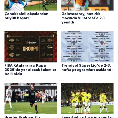
Çanakkaleli okçulardan
Galatasaray, hazırlık
büyük başarı
maçında Villarreal'e 2-1
yenildi
FIBA Kıtalararası Kupa
Trendyol Süper Lig'de 2-3.
2026’da yer alacak takımlar
hafta programları açıklandı
belli oldu
Hradec Kralove: 0 -
Fenerbahçe tur için avantajı