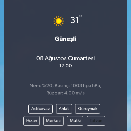
°
31
Güneşli
08 Ağustos Cumartesi
17:00
Nem: %20, Basınç: 1003 hpa hPa,
Rüzgar: 4.00 m/s
Adilcevaz
Ahlat
Güroymak
Hizan
Merkez
Mutki
Tatvan