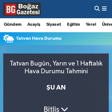
Asayiş
Hava Durumu
Gündem
Asayiş
Siyaset
Eğitim
Yerel
Üniv
Eğitim
Trafik Durumu
Tatvan Hava Durumu
Ekonomi
Süper Lig Puan Durumu ve Fikstür
Gündem
Tüm Manşetler
Tatvan Bugün, Yarın ve 1 Haftalık
Kültür ve Sanat
Son Dakika Haberleri
Hava Durumu Tahmini
Magazin
Haber Arşivi
ŞU AN
Resmi İlanlar
Sağlık
Bitlis