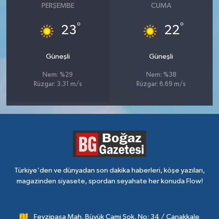
PERŞEMBE
CUMA
°
°
23
22
Güneşli
Güneşli
Nem: %29
Nem: %38
Rüzgar: 3.31 m/s
Rüzgar: 6.69 m/s
Türkiye'den ve dünyadan son dakika haberleri, köşe yazıları,
magazinden siyasete, spordan seyahate her konuda Flow!
Fevzipaşa Mah. Büyük Cami Sok. No: 34 / Çanakkale