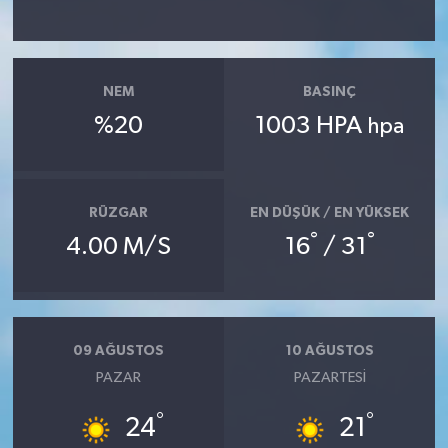
NEM
BASINÇ
%20
1003 HPA
hpa
RÜZGAR
EN DÜŞÜK / EN YÜKSEK
°
°
4.00 M/S
16
/ 31
09 AĞUSTOS
10 AĞUSTOS
PAZAR
PAZARTESI
°
°
24
21