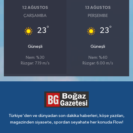
12 AĞUSTOS
13 AĞUSTOS
ÇARŞAMBA
PERŞEMBE
°
°
23
23
Güneşli
Güneşli
Nem: %30
Nem: %40
Rüzgar: 7.19 m/s
Rüzgar: 6.00 m/s
Türkiye'den ve dünyadan son dakika haberleri, köşe yazıları,
magazinden siyasete, spordan seyahate her konuda Flow!