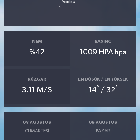
Yedisu
NEM
BASINÇ
%42
1009 HPA
hpa
RÜZGAR
EN DÜŞÜK / EN YÜKSEK
°
°
3.11 M/S
14
/ 32
08 AĞUSTOS
09 AĞUSTOS
CUMARTESI
PAZAR