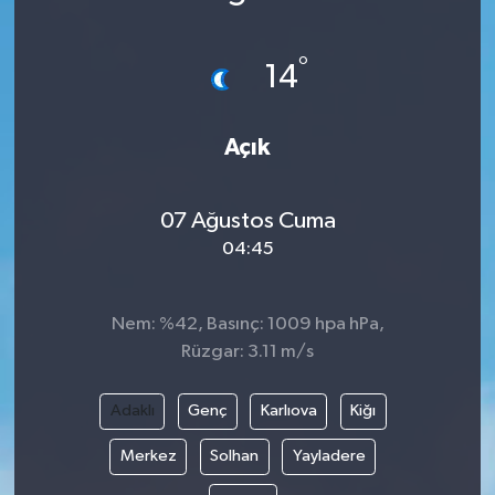
°
14
Açık
07 Ağustos Cuma
04:45
Nem: %42, Basınç: 1009 hpa hPa,
Rüzgar: 3.11 m/s
Adaklı
Genç
Karlıova
Kiğı
Merkez
Solhan
Yayladere