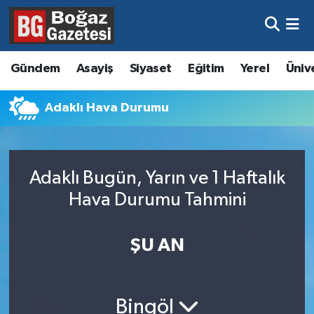
Asayiş
Hava Durumu
Gündem
Asayiş
Siyaset
Eğitim
Yerel
Üniv
Eğitim
Trafik Durumu
Adaklı Hava Durumu
Ekonomi
Süper Lig Puan Durumu ve Fikstür
Gündem
Tüm Manşetler
Adaklı Bugün, Yarın ve 1 Haftalık
Kültür ve Sanat
Son Dakika Haberleri
Hava Durumu Tahmini
Magazin
Haber Arşivi
ŞU AN
Resmi İlanlar
Sağlık
Bingöl