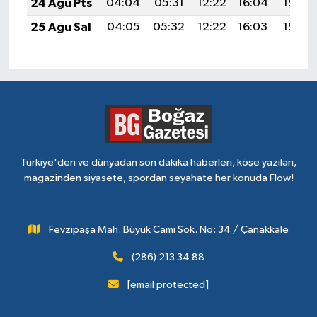
24 Ağu Pts
04:04
05:31
12:22
16:04
19:03
25 Ağu Sal
04:05
05:32
12:22
16:03
19:02
Türkiye'den ve dünyadan son dakika haberleri, köşe yazıları,
magazinden siyasete, spordan seyahate her konuda Flow!
Fevzipaşa Mah. Büyük Cami Sok. No: 34 / Çanakkale
(286) 213 34 88
[email protected]