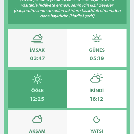
vasıtanla hidâyete ermesi, senin için kızıl develer
(bahşedilip senin de onları fakirlere tasadduk etmen)den
daha hayırlıdır. (Hadis-i şerif)
İMSAK
GÜNEŞ
03:47
05:19
ÖĞLE
İKINDI
12:25
16:12
AKŞAM
YATSI