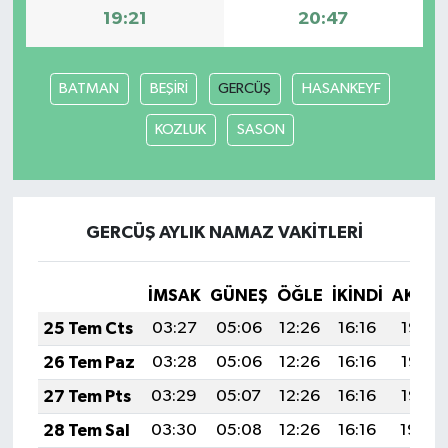
19:21
20:47
BATMAN
BEŞİRİ
GERCÜŞ
HASANKEYF
KOZLUK
SASON
GERCÜŞ AYLIK NAMAZ VAKITLERI
İMSAK
GÜNEŞ
ÖĞLE
İKINDI
AKŞA
25 Tem Cts
03:27
05:06
12:26
16:16
19:37
26 Tem Paz
03:28
05:06
12:26
16:16
19:36
27 Tem Pts
03:29
05:07
12:26
16:16
19:35
28 Tem Sal
03:30
05:08
12:26
16:16
19:34