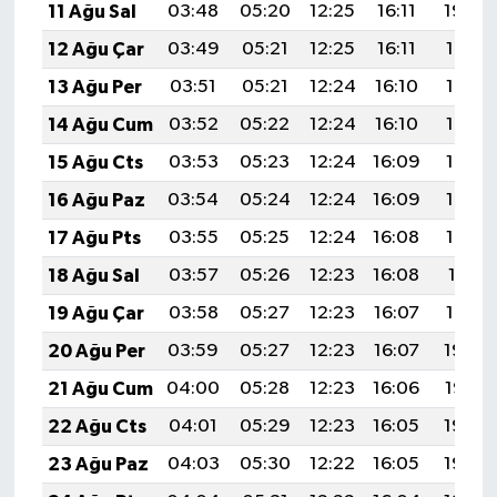
11 Ağu Sal
03:48
05:20
12:25
16:11
19:20
12 Ağu Çar
03:49
05:21
12:25
16:11
19:19
13 Ağu Per
03:51
05:21
12:24
16:10
19:18
14 Ağu Cum
03:52
05:22
12:24
16:10
19:16
15 Ağu Cts
03:53
05:23
12:24
16:09
19:15
16 Ağu Paz
03:54
05:24
12:24
16:09
19:14
17 Ağu Pts
03:55
05:25
12:24
16:08
19:13
18 Ağu Sal
03:57
05:26
12:23
16:08
19:11
19 Ağu Çar
03:58
05:27
12:23
16:07
19:10
20 Ağu Per
03:59
05:27
12:23
16:07
19:09
21 Ağu Cum
04:00
05:28
12:23
16:06
19:07
22 Ağu Cts
04:01
05:29
12:23
16:05
19:06
23 Ağu Paz
04:03
05:30
12:22
16:05
19:05