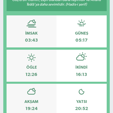
Teâlâ'ya daha sevimlidir. (Hadis-i şerif)
İMSAK
GÜNEŞ
03:43
05:17
ÖĞLE
İKINDI
12:26
16:13
AKŞAM
YATSI
19:24
20:52