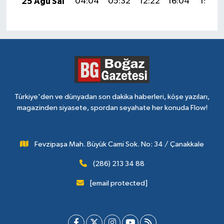
25 Ağu Sal
04:04
05:32
12:22
16:04
19:03
Türkiye'den ve dünyadan son dakika haberleri, köşe yazıları,
magazinden siyasete, spordan seyahate her konuda Flow!
Fevzipaşa Mah. Büyük Cami Sok. No: 34 / Çanakkale
(286) 213 34 88
[email protected]