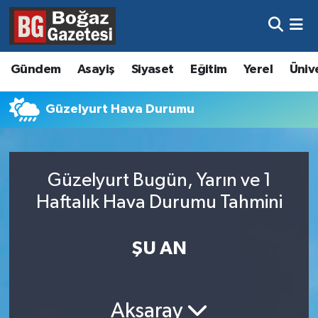
Asayiş
Hava Durumu
Gündem
Asayiş
Siyaset
Eğitim
Yerel
Üniv
Eğitim
Trafik Durumu
Güzelyurt Hava Durumu
Ekonomi
Süper Lig Puan Durumu ve Fikstür
Gündem
Tüm Manşetler
Güzelyurt Bugün, Yarın ve 1
Kültür ve Sanat
Son Dakika Haberleri
Haftalık Hava Durumu Tahmini
Magazin
Haber Arşivi
ŞU AN
Resmi İlanlar
Sağlık
Aksaray