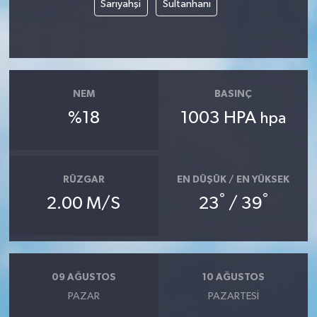
Sarıyahşi
Sultanhanı
NEM
BASINÇ
%18
1003 HPA
hpa
RÜZGAR
EN DÜŞÜK / EN YÜKSEK
°
°
2.00 M/S
23
/ 39
09 AĞUSTOS
10 AĞUSTOS
PAZAR
PAZARTESI