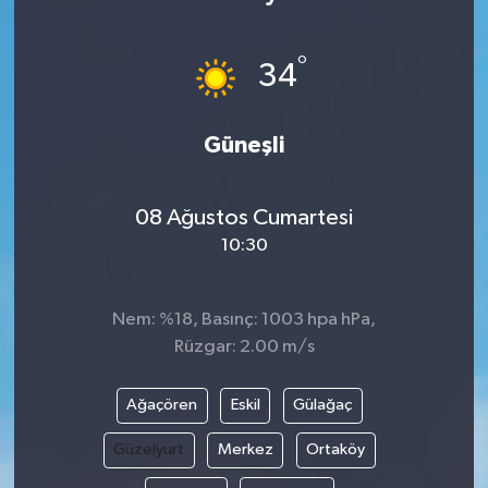
°
34
Güneşli
08 Ağustos Cumartesi
10:30
Nem: %18, Basınç: 1003 hpa hPa,
Rüzgar: 2.00 m/s
Ağaçören
Eskil
Gülağaç
Güzelyurt
Merkez
Ortaköy