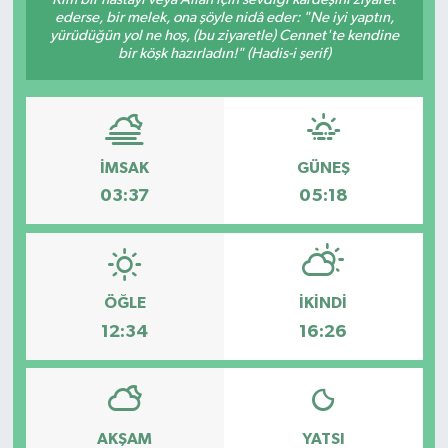
ederse, bir melek, ona şöyle nidâ eder: "Ne iyi yaptın,
yürüdüğün yol ne hoş, (bu ziyaretle) Cennet'te kendine
bir köşk hazırladın!" (Hadis-i şerif)
İMSAK
GÜNEŞ
03:37
05:18
ÖĞLE
İKINDI
12:34
16:26
AKŞAM
YATSI