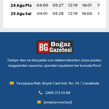
24 Ağu Pts
04:00
05:27
12:19
16:01
19:00
25 Ağu Sal
04:01
05:28
12:19
16:00
18:59
Türkiye'den ve dünyadan son dakika haberleri, köşe yazıları,
magazinden siyasete, spordan seyahate her konuda Flow!
Fevzipaşa Mah. Büyük Cami Sok. No: 34 / Çanakkale
(286) 213 34 88
[email protected]