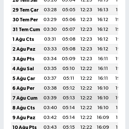
28 Tem Sal
03:26
05:04
12:23
16:13
19:31
29 Tem Çar
03:28
05:05
12:23
16:13
19:31
30 Tem Per
03:29
05:06
12:23
16:12
19:30
31 Tem Cum
03:30
05:07
12:23
16:12
19:29
1 Ağu Cts
03:31
05:08
12:23
16:12
19:28
2 Ağu Paz
03:33
05:08
12:23
16:12
19:27
3 Ağu Pts
03:34
05:09
12:23
16:11
19:26
4 Ağu Sal
03:35
05:10
12:22
16:11
19:25
5 Ağu Çar
03:37
05:11
12:22
16:11
19:24
6 Ağu Per
03:38
05:12
12:22
16:10
19:23
7 Ağu Cum
03:39
05:13
12:22
16:10
19:22
8 Ağu Cts
03:40
05:14
12:22
16:10
19:21
9 Ağu Paz
03:42
05:14
12:22
16:09
19:19
10 Ağu Pts
03:43
05:15
12:22
16:09
19:18