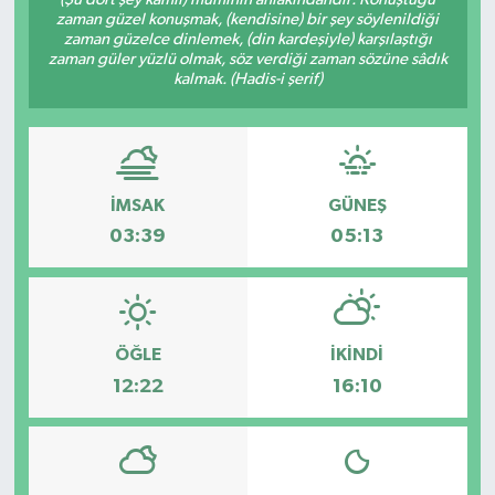
zaman güzel konuşmak, (kendisine) bir şey söylenildiği
zaman güzelce dinlemek, (din kardeşiyle) karşılaştığı
zaman güler yüzlü olmak, söz verdiği zaman sözüne sâdık
kalmak. (Hadis-i şerif)
İMSAK
GÜNEŞ
03:39
05:13
ÖĞLE
İKINDI
12:22
16:10