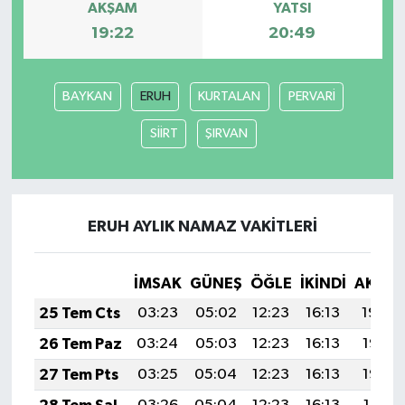
AKŞAM
YATSI
19:22
20:49
BAYKAN
ERUH
KURTALAN
PERVARİ
SİİRT
ŞIRVAN
ERUH AYLIK NAMAZ VAKITLERI
İMSAK
GÜNEŞ
ÖĞLE
İKINDI
AKŞA
25 Tem Cts
03:23
05:02
12:23
16:13
19:34
26 Tem Paz
03:24
05:03
12:23
16:13
19:33
27 Tem Pts
03:25
05:04
12:23
16:13
19:32