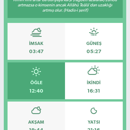
artmazsa o kimsenin ancak Allâhü Teâlâ'dan uzaklığı
artmış olur. (Hadis-i şerif)
İMSAK
GÜNEŞ
03:47
05:27
ÖĞLE
İKINDI
12:40
16:31
AKŞAM
YATSI