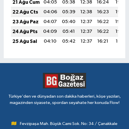
21 Ağu Cum
04:05
05:38
12:38
16:24
19:27
22 Ağu Cts
04:06
05:39
12:38
16:23
19:26
23 Ağu Paz
04:07
05:40
12:37
16:22
19:24
24 Ağu Pts
04:09
05:41
12:37
16:22
19:23
25 Ağu Sal
04:10
05:42
12:37
16:21
19:21
Türkiye'den ve dünyadan son dakika haberleri, köşe yazıları,
magazinden siyasete, spordan seyahate her konuda Flow!
Fevzipaşa Mah. Büyük Cami Sok. No: 34 / Çanakkale