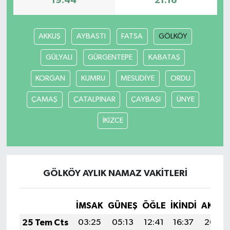
19:44
21:16
AKKUŞ
AYBASTI
FATSA
GÖLKÖY
GÜLYALI
GÜRGENTEPE
KABATAŞ
KORGAN
KUMRU
MESUDİYE
ORDU
ÇAMAŞ
ÇATALPINAR
ÇAYBAŞI
ÜNYE
İKİZCE
GÖLKÖY AYLIK NAMAZ VAKITLERI
İMSAK
GÜNEŞ
ÖĞLE
İKINDI
AKŞA
25 Tem Cts
03:25
05:13
12:41
16:37
20:00