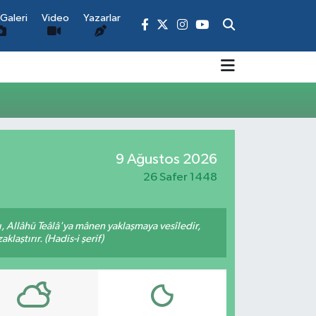
Galeri
Video
Yazarlar
9 Ağustos 2026
26 Safer 1448
 Allâhü Teâlâ'ya mânen yaklaşmaya vesîledir,
laştırır. (Hadis-i şerif)