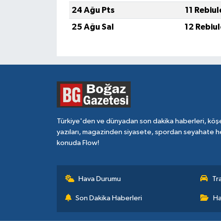
24 Ağu Pts
11 Rebiu
25 Ağu Sal
12 Rebiu
Türkiye'den ve dünyadan son dakika haberleri, köş
yazıları, magazinden siyasete, spordan seyahate h
konuda Flow!
Hava Durumu
Tr
Son Dakika Haberleri
Ha