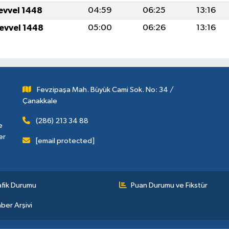
levvel 1448
04:59
06:25
13:16
levvel 1448
05:00
06:26
13:16
Fevzipaşa Mah. Büyük Cami Sok. No: 34 /
Çanakkale
(286) 213 34 88
e
er
[email protected]
afik Durumu
Puan Durumu ve Fikstür
ber Arşivi