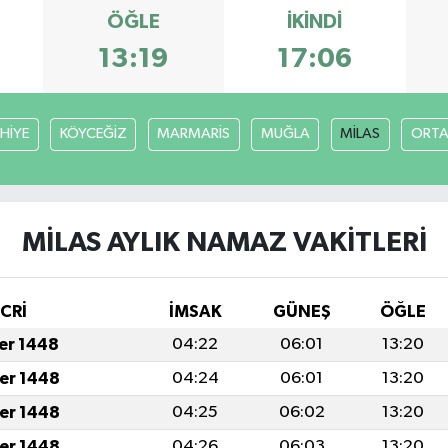
ÖĞLE
İKINDI
13:19
17:06
HİYE
KÖYCEĞİZ
MARMARİS
MUĞLA
MİLAS
ORT
MİLAS AYLIK NAMAZ VAKITLERI
İCRİ
İMSAK
GÜNEŞ
ÖĞLE
fer 1448
04:22
06:01
13:20
fer 1448
04:24
06:01
13:20
fer 1448
04:25
06:02
13:20
fer 1448
04:26
06:03
13:20