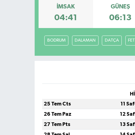
İMSAK
GÜNEŞ
04:41
06:13
BODRUM
DALAMAN
DATÇA
FET
H
25 Tem Cts
11 Sa
26 Tem Paz
12 Sa
27 Tem Pts
13 Sa
28 Tem Sal
14 Sa