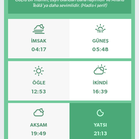
Teâlâ'ya daha sevimlidir. (Hadis-i şerif)
İMSAK
GÜNEŞ
04:17
05:48
ÖĞLE
İKINDI
12:53
16:39
AKŞAM
YATSI
19:49
21:13