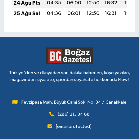
24 Ağu Pts
04:35
06:00
12:50
16:32
19:30
25 Ağu Sal
04:36
06:01
12:50
16:31
19:29
Türkiye'den ve dünyadan son dakika haberleri, köşe yazıları,
magazinden siyasete, spordan seyahate her konuda Flow!
Fevzipaşa Mah. Büyük Cami Sok. No: 34 / Çanakkale
(286) 213 34 88
[email protected]