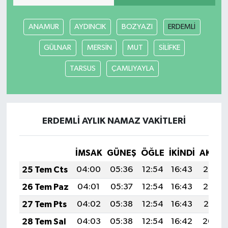
ANAMUR
AYDINCIK
BOZYAZI
ERDEMLİ
GÜLNAR
MERSİN
MUT
SİLİFKE
TARSUS
ÇAMLIYAYLA
ERDEMLİ AYLIK NAMAZ VAKITLERI
İMSAK
GÜNEŞ
ÖĞLE
İKINDI
AKŞA
25 Tem Cts
04:00
05:36
12:54
16:43
20:03
26 Tem Paz
04:01
05:37
12:54
16:43
20:02
27 Tem Pts
04:02
05:38
12:54
16:43
20:01
28 Tem Sal
04:03
05:38
12:54
16:42
20:00