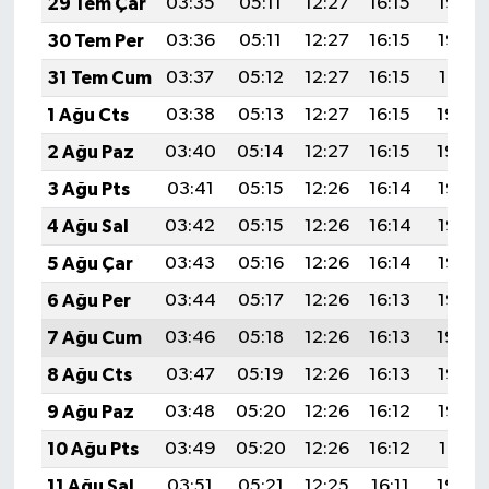
29 Tem Çar
03:35
05:11
12:27
16:15
19:33
30 Tem Per
03:36
05:11
12:27
16:15
19:32
31 Tem Cum
03:37
05:12
12:27
16:15
19:31
1 Ağu Cts
03:38
05:13
12:27
16:15
19:30
2 Ağu Paz
03:40
05:14
12:27
16:15
19:29
3 Ağu Pts
03:41
05:15
12:26
16:14
19:28
4 Ağu Sal
03:42
05:15
12:26
16:14
19:27
5 Ağu Çar
03:43
05:16
12:26
16:14
19:26
6 Ağu Per
03:44
05:17
12:26
16:13
19:25
7 Ağu Cum
03:46
05:18
12:26
16:13
19:24
8 Ağu Cts
03:47
05:19
12:26
16:13
19:23
9 Ağu Paz
03:48
05:20
12:26
16:12
19:22
10 Ağu Pts
03:49
05:20
12:26
16:12
19:21
11 Ağu Sal
03:51
05:21
12:25
16:11
19:20