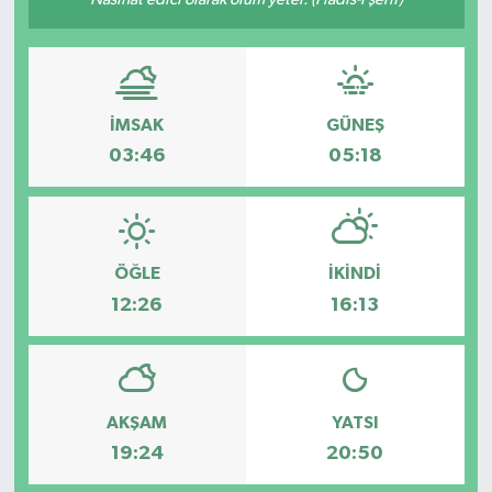
İMSAK
GÜNEŞ
03:46
05:18
ÖĞLE
İKINDI
12:26
16:13
AKŞAM
YATSI
19:24
20:50