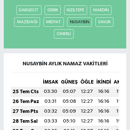
DARGECİT
DERİK
KIZILTEPE
MARDİN
MAZIDAĞI
MİDYAT
NUSAYBİN
SAVUR
ÖMERLİ
NUSAYBİN AYLIK NAMAZ VAKITLERI
İMSAK
GÜNEŞ
ÖĞLE
İKINDI
AKŞA
25 Tem Cts
03:30
05:07
12:27
16:16
19:36
26 Tem Paz
03:31
05:08
12:27
16:16
19:35
27 Tem Pts
03:32
05:09
12:27
16:16
19:35
28 Tem Sal
03:33
05:10
12:27
16:16
19:34