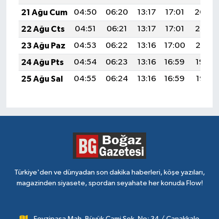
21 Ağu Cum
04:50
06:20
13:17
17:01
20:04
22 Ağu Cts
04:51
06:21
13:17
17:01
20:02
23 Ağu Paz
04:53
06:22
13:16
17:00
20:01
24 Ağu Pts
04:54
06:23
13:16
16:59
19:59
25 Ağu Sal
04:55
06:24
13:16
16:59
19:58
Türkiye'den ve dünyadan son dakika haberleri, köşe yazıları,
magazinden siyasete, spordan seyahate her konuda Flow!
Fevzipaşa Mah. Büyük Cami Sok. No: 34 / Çanakkale