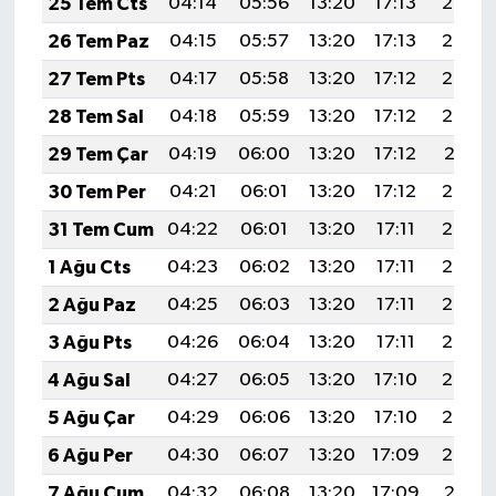
25 Tem Cts
04:14
05:56
13:20
17:13
20:34
26 Tem Paz
04:15
05:57
13:20
17:13
20:33
27 Tem Pts
04:17
05:58
13:20
17:12
20:33
28 Tem Sal
04:18
05:59
13:20
17:12
20:32
29 Tem Çar
04:19
06:00
13:20
17:12
20:31
30 Tem Per
04:21
06:01
13:20
17:12
20:30
31 Tem Cum
04:22
06:01
13:20
17:11
20:29
1 Ağu Cts
04:23
06:02
13:20
17:11
20:28
2 Ağu Paz
04:25
06:03
13:20
17:11
20:27
3 Ağu Pts
04:26
06:04
13:20
17:11
20:26
4 Ağu Sal
04:27
06:05
13:20
17:10
20:25
5 Ağu Çar
04:29
06:06
13:20
17:10
20:24
6 Ağu Per
04:30
06:07
13:20
17:09
20:23
7 Ağu Cum
04:32
06:08
13:20
17:09
20:21