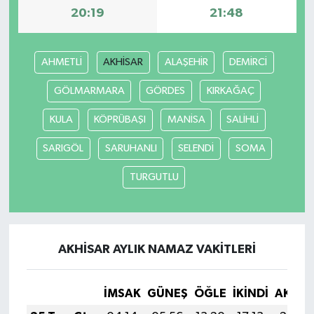
20:19
21:48
AHMETLİ
AKHİSAR
ALAŞEHİR
DEMİRCİ
GÖLMARMARA
GÖRDES
KIRKAĞAÇ
KULA
KÖPRÜBAŞI
MANİSA
SALİHLİ
SARIGÖL
SARUHANLI
SELENDİ
SOMA
TURGUTLU
AKHİSAR AYLIK NAMAZ VAKITLERI
İMSAK
GÜNEŞ
ÖĞLE
İKINDI
AKŞA