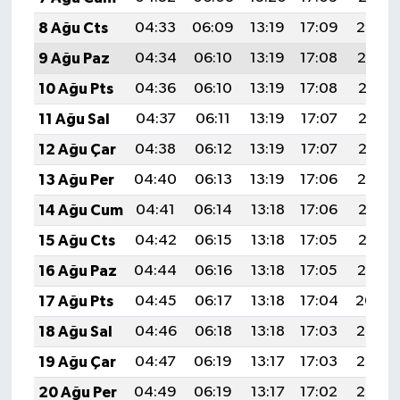
8 Ağu Cts
04:33
06:09
13:19
17:09
20:20
9 Ağu Paz
04:34
06:10
13:19
17:08
20:19
10 Ağu Pts
04:36
06:10
13:19
17:08
20:18
11 Ağu Sal
04:37
06:11
13:19
17:07
20:17
12 Ağu Çar
04:38
06:12
13:19
17:07
20:15
13 Ağu Per
04:40
06:13
13:19
17:06
20:14
14 Ağu Cum
04:41
06:14
13:18
17:06
20:13
15 Ağu Cts
04:42
06:15
13:18
17:05
20:12
16 Ağu Paz
04:44
06:16
13:18
17:05
20:10
17 Ağu Pts
04:45
06:17
13:18
17:04
20:09
18 Ağu Sal
04:46
06:18
13:18
17:03
20:08
19 Ağu Çar
04:47
06:19
13:17
17:03
20:06
20 Ağu Per
04:49
06:19
13:17
17:02
20:05