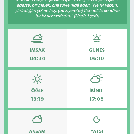
ederse, bir melek, ona şöyle nidâ eder: "Ne iyi yaptın,
yürüdüğün yol ne hoş, (bu ziyaretle) Cennet'te kendine
bir köşk hazırladın!" (Hadis-i şerif)
İMSAK
GÜNEŞ
04:34
06:10
ÖĞLE
İKINDI
13:19
17:08
AKŞAM
YATSI