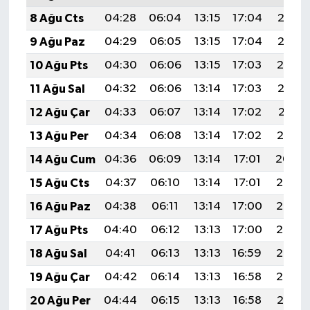
8 Ağu Cts
04:28
06:04
13:15
17:04
20:16
9 Ağu Paz
04:29
06:05
13:15
17:04
20:15
10 Ağu Pts
04:30
06:06
13:15
17:03
20:14
11 Ağu Sal
04:32
06:06
13:14
17:03
20:12
12 Ağu Çar
04:33
06:07
13:14
17:02
20:11
13 Ağu Per
04:34
06:08
13:14
17:02
20:10
14 Ağu Cum
04:36
06:09
13:14
17:01
20:09
15 Ağu Cts
04:37
06:10
13:14
17:01
20:07
16 Ağu Paz
04:38
06:11
13:14
17:00
20:06
17 Ağu Pts
04:40
06:12
13:13
17:00
20:05
18 Ağu Sal
04:41
06:13
13:13
16:59
20:03
19 Ağu Çar
04:42
06:14
13:13
16:58
20:02
20 Ağu Per
04:44
06:15
13:13
16:58
20:01