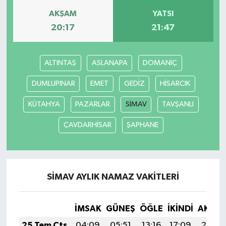
AKŞAM
YATSI
20:17
21:47
ALTINTAŞ
ASLANAPA
DOMANİÇ
DUMLUPINAR
EMET
GEDİZ
HİSARCIK
KÜTAHYA
PAZARLAR
SİMAV
TAVŞANLI
ÇAVDARHİSAR
ŞAPHANE
SİMAV AYLIK NAMAZ VAKITLERI
İMSAK
GÜNEŞ
ÖĞLE
İKINDI
AKŞA
25 Tem Cts
04:09
05:51
13:16
17:09
20:30