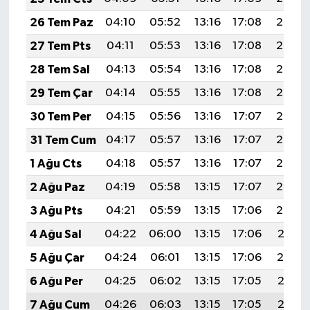
26 Tem Paz
04:10
05:52
13:16
17:08
20:29
27 Tem Pts
04:11
05:53
13:16
17:08
20:28
28 Tem Sal
04:13
05:54
13:16
17:08
20:28
29 Tem Çar
04:14
05:55
13:16
17:08
20:27
30 Tem Per
04:15
05:56
13:16
17:07
20:26
31 Tem Cum
04:17
05:57
13:16
17:07
20:25
1 Ağu Cts
04:18
05:57
13:16
17:07
20:24
2 Ağu Paz
04:19
05:58
13:15
17:07
20:23
3 Ağu Pts
04:21
05:59
13:15
17:06
20:22
4 Ağu Sal
04:22
06:00
13:15
17:06
20:21
5 Ağu Çar
04:24
06:01
13:15
17:06
20:19
6 Ağu Per
04:25
06:02
13:15
17:05
20:18
7 Ağu Cum
04:26
06:03
13:15
17:05
20:17