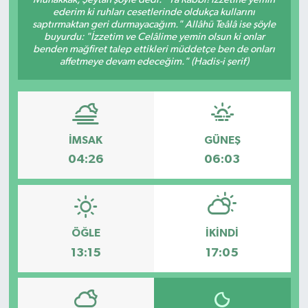
ederim ki ruhları cesetlerinde oldukça kullarını
saptırmaktan geri durmayacağım." Allâhü Teâlâ ise şöyle
buyurdu: "İzzetim ve Celâlime yemin olsun ki onlar
benden mağfiret talep ettikleri müddetçe ben de onları
affetmeye devam edeceğim." (Hadis-i şerif)
İMSAK
GÜNEŞ
04:26
06:03
ÖĞLE
İKINDI
13:15
17:05