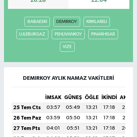
20:28
22:04
BABAESKİ
DEMIRKOY
KIRKLARELİ
LULEBURGAZ
PEHLIVANKOY
PINARHISAR
VIZE
DEMIRKOY AYLIK NAMAZ VAKITLERI
İMSAK
GÜNEŞ
ÖĞLE
İKINDI
AKŞA
25 Tem Cts
03:57
05:49
13:21
17:18
20:42
26 Tem Paz
03:59
05:50
13:21
17:18
20:41
27 Tem Pts
04:01
05:51
13:21
17:18
20:40