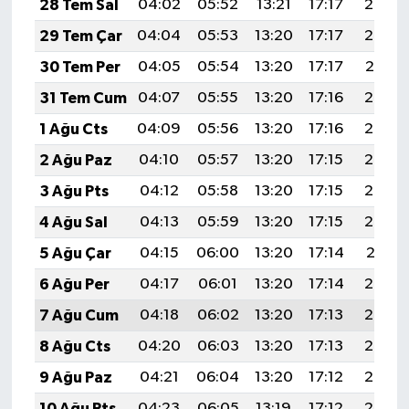
28 Tem Sal
04:02
05:52
13:21
17:17
20:39
29 Tem Çar
04:04
05:53
13:20
17:17
20:38
30 Tem Per
04:05
05:54
13:20
17:17
20:37
31 Tem Cum
04:07
05:55
13:20
17:16
20:36
1 Ağu Cts
04:09
05:56
13:20
17:16
20:35
2 Ağu Paz
04:10
05:57
13:20
17:15
20:34
3 Ağu Pts
04:12
05:58
13:20
17:15
20:33
4 Ağu Sal
04:13
05:59
13:20
17:15
20:32
5 Ağu Çar
04:15
06:00
13:20
17:14
20:31
6 Ağu Per
04:17
06:01
13:20
17:14
20:29
7 Ağu Cum
04:18
06:02
13:20
17:13
20:28
8 Ağu Cts
04:20
06:03
13:20
17:13
20:27
9 Ağu Paz
04:21
06:04
13:20
17:12
20:25
10 Ağu Pts
04:23
06:05
13:19
17:12
20:24