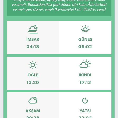
ve ameli. Bunlardan ikisi geri döner, biri kalır: Âile fertleri
ve malı geri döner, ameli (kendisiyle) kalır. (Hadis-i şerif)
İMSAK
GÜNEŞ
04:18
06:02
ÖĞLE
İKINDI
13:20
17:13
AKŞAM
YATSI