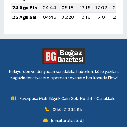
24 Ağu Pts
04:44
06:19
13:16
17:02
20:04
25 Ağu Sal
04:46
06:20
13:16
17:01
20:02
Türkiye'den ve dünyadan son dakika haberleri, köşe yazıları,
magazinden siyasete, spordan seyahate her konuda Flow!
Fevzipaşa Mah. Büyük Cami Sok. No: 34 / Çanakkale
(286) 213 34 88
[email protected]