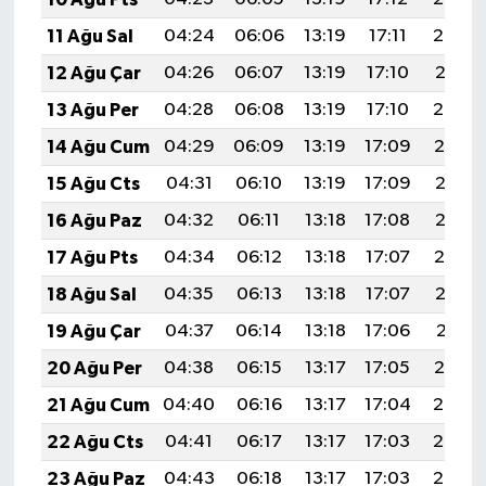
11 Ağu Sal
04:24
06:06
13:19
17:11
20:23
12 Ağu Çar
04:26
06:07
13:19
17:10
20:21
13 Ağu Per
04:28
06:08
13:19
17:10
20:20
14 Ağu Cum
04:29
06:09
13:19
17:09
20:19
15 Ağu Cts
04:31
06:10
13:19
17:09
20:17
16 Ağu Paz
04:32
06:11
13:18
17:08
20:16
17 Ağu Pts
04:34
06:12
13:18
17:07
20:14
18 Ağu Sal
04:35
06:13
13:18
17:07
20:13
19 Ağu Çar
04:37
06:14
13:18
17:06
20:11
20 Ağu Per
04:38
06:15
13:17
17:05
20:10
21 Ağu Cum
04:40
06:16
13:17
17:04
20:08
22 Ağu Cts
04:41
06:17
13:17
17:03
20:07
23 Ağu Paz
04:43
06:18
13:17
17:03
20:05