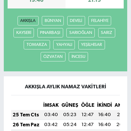
19:46
21:15
AKKIŞLA
BÜNYAN
DEVELİ
FELAHİYE
KAYSERİ
PINARBAŞI
SARIOĞLAN
SARIZ
TOMARZA
YAHYALI
YEŞİLHİSAR
ÖZVATAN
İNCESU
AKKIŞLA AYLIK NAMAZ VAKITLERI
İMSAK
GÜNEŞ
ÖĞLE
İKINDI
AKŞA
25 Tem Cts
03:40
05:23
12:47
16:40
20:01
26 Tem Paz
03:42
05:24
12:47
16:40
20:00