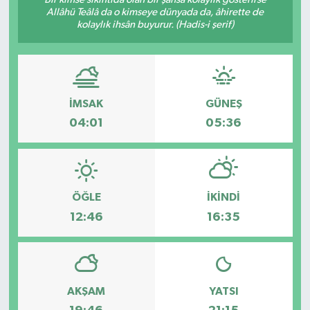
Allâhü Teâlâ da o kimseye dünyada da, âhirette de
kolaylık ihsân buyurur. (Hadis-i şerif)
İMSAK
GÜNEŞ
04:01
05:36
ÖĞLE
İKINDI
12:46
16:35
AKŞAM
YATSI