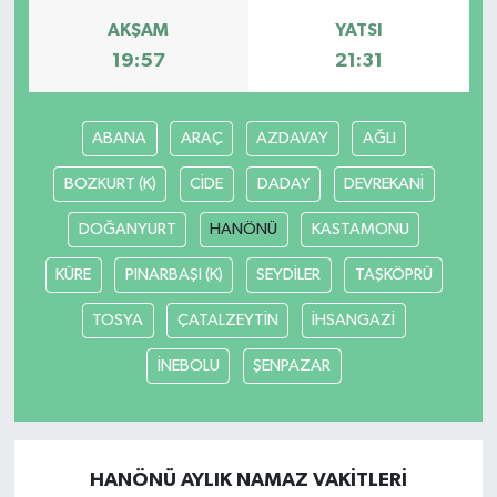
AKŞAM
YATSI
19:57
21:31
ABANA
ARAÇ
AZDAVAY
AĞLI
BOZKURT (K)
CİDE
DADAY
DEVREKANİ
DOĞANYURT
HANÖNÜ
KASTAMONU
KÜRE
PINARBAŞI (K)
SEYDİLER
TAŞKÖPRÜ
TOSYA
ÇATALZEYTİN
İHSANGAZİ
İNEBOLU
ŞENPAZAR
HANÖNÜ AYLIK NAMAZ VAKITLERI