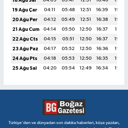
18 Ağu Sal
04:09
05:47
12:51
16:40
19:46
19 Ağu Çar
04:11
05:48
12:51
16:39
19:44
20 Ağu Per
04:12
05:49
12:51
16:38
19:43
21 Ağu Cum
04:14
05:50
12:50
16:37
19:41
22 Ağu Cts
04:15
05:51
12:50
16:37
19:40
23 Ağu Paz
04:17
05:52
12:50
16:36
19:38
24 Ağu Pts
04:18
05:53
12:50
16:35
19:37
25 Ağu Sal
04:20
05:54
12:49
16:34
19:35
Türkiye'den ve dünyadan son dakika haberleri, köşe yazıları,