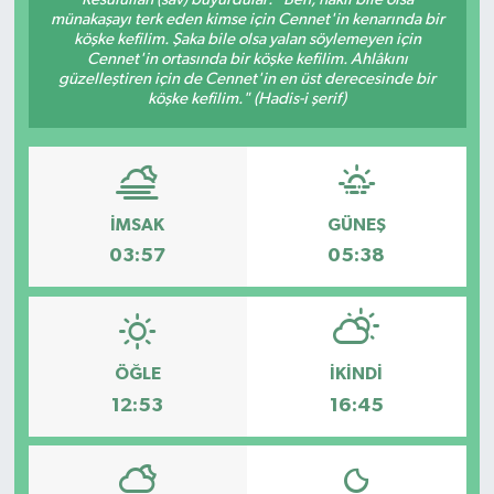
münakaşayı terk eden kimse için Cennet'in kenarında bir
köşke kefilim. Şaka bile olsa yalan söylemeyen için
Cennet'in ortasında bir köşke kefilim. Ahlâkını
güzelleştiren için de Cennet'in en üst derecesinde bir
köşke kefilim." (Hadis-i şerif)
İMSAK
GÜNEŞ
03:57
05:38
ÖĞLE
İKINDI
12:53
16:45