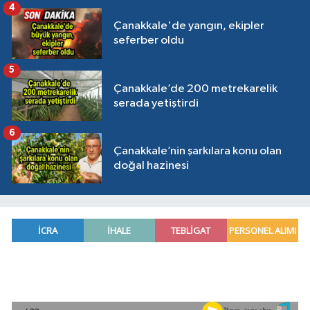
4
Çanakkale'de yangın, ekipler
seferber oldu
5
Çanakkale’de 200 metrekarelik
serada yetiştirdi
6
Çanakkale’nin şarkılara konu olan
doğal hazinesi