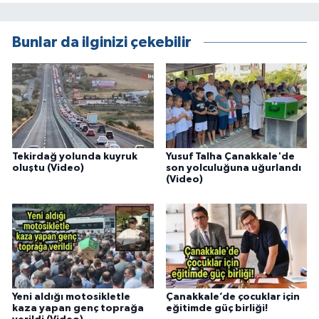
Bunlar da ilginizi çekebilir
Tekirdağ yolunda kuyruk
Yusuf Talha Çanakkale'de
oluştu (Video)
son yolculuğuna uğurlandı
(Video)
Yeni aldığı motosikletle
Çanakkale’de çocuklar için
kaza yapan genç toprağa
eğitimde güç birliği!