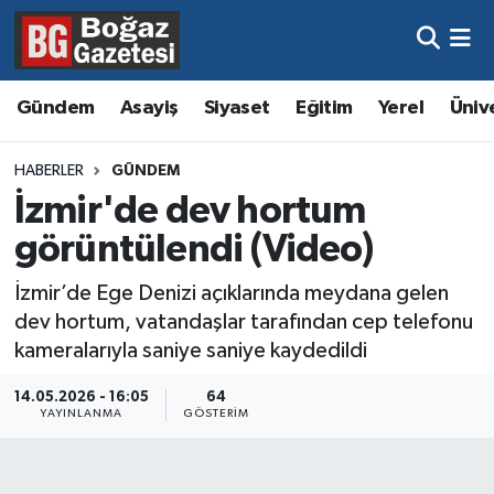
Asayiş
Hava Durumu
Gündem
Asayiş
Siyaset
Eğitim
Yerel
Üniv
Eğitim
Trafik Durumu
HABERLER
GÜNDEM
Ekonomi
Süper Lig Puan Durumu ve Fikstür
İzmir'de dev hortum
görüntülendi (Video)
Gündem
Tüm Manşetler
İzmir’de Ege Denizi açıklarında meydana gelen
Kültür ve Sanat
Son Dakika Haberleri
dev hortum, vatandaşlar tarafından cep telefonu
kameralarıyla saniye saniye kaydedildi
Magazin
Haber Arşivi
14.05.2026 - 16:05
64
YAYINLANMA
GÖSTERIM
Resmi İlanlar
Sağlık