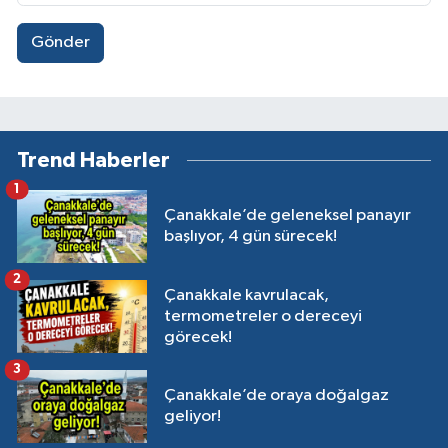
Gönder
Trend Haberler
1
Çanakkale’de geleneksel panayır
başlıyor, 4 gün sürecek!
2
Çanakkale kavrulacak,
termometreler o dereceyi
görecek!
3
Çanakkale’de oraya doğalgaz
geliyor!