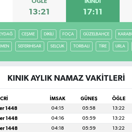
ÖĞLE
İKINDI
13:21
17:11
EYDAĞ
CEŞME
DİKİLİ
FOÇA
GÜZELBAHÇE
KARAB
EMEN
SEFERIHİSAR
SELÇUK
TORBALI
TİRE
URLA
KINIK AYLIK NAMAZ VAKITLERI
İCRİ
İMSAK
GÜNEŞ
ÖĞLE
fer 1448
04:15
05:58
13:22
fer 1448
04:16
05:59
13:22
fer 1448
04:18
05:59
13:22