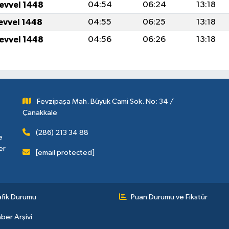
levvel 1448
04:54
06:24
13:18
levvel 1448
04:55
06:25
13:18
levvel 1448
04:56
06:26
13:18
Fevzipaşa Mah. Büyük Cami Sok. No: 34 /
Çanakkale
(286) 213 34 88
e
er
[email protected]
afik Durumu
Puan Durumu ve Fikstür
ber Arşivi