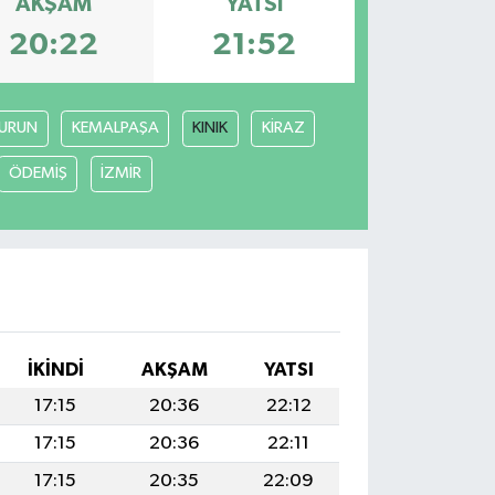
AKŞAM
YATSI
20:22
21:52
URUN
KEMALPAŞA
KINIK
KİRAZ
ÖDEMİŞ
İZMİR
İKINDI
AKŞAM
YATSI
17:15
20:36
22:12
17:15
20:36
22:11
17:15
20:35
22:09