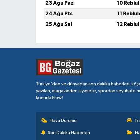
23 Ağu Paz
10 Rebiu
24 Ağu Pts
11 Rebiu
25 Ağu Sal
12 Rebiu
Türkiye'den ve dünyadan son dakika haberleri, köş
yazıları, magazinden siyasete, spordan seyahate h
konuda Flow!
Hava Durumu
Tr
Son Dakika Haberleri
Ha