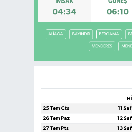
İMSAK
GÜNEŞ
04:34
06:10
ALİAĞA
BAYINDIR
BERGAMA
B
MENDERES
MEN
H
25 Tem Cts
11 Sa
26 Tem Paz
12 Sa
27 Tem Pts
13 Sa