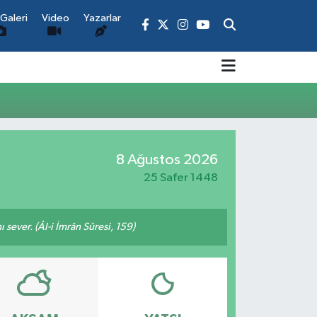
Galeri
Video
Yazarlar
8 Ağustos 2026
25 Safer 1448
 sever. (Âl-i İmrân Sûresi, 159)