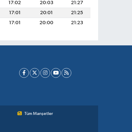
17:02
20:03
21:27
17:01
20:01
21:25
17:01
20:00
21:23
Tüm Manşetler