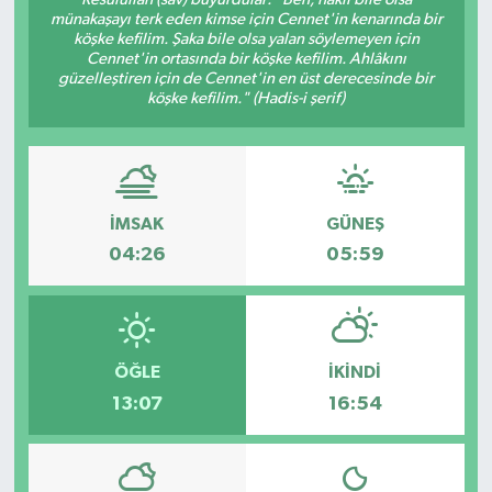
münakaşayı terk eden kimse için Cennet'in kenarında bir
köşke kefilim. Şaka bile olsa yalan söylemeyen için
Cennet'in ortasında bir köşke kefilim. Ahlâkını
güzelleştiren için de Cennet'in en üst derecesinde bir
köşke kefilim." (Hadis-i şerif)
İMSAK
GÜNEŞ
04:26
05:59
ÖĞLE
İKINDI
13:07
16:54