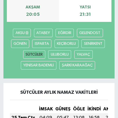
AKŞAM
YATSI
20:05
21:31
AKSU (I)
ATABEY
EĞİRDİR
GELENDOST
GÖNEN
ISPARTA
KEÇİBORLU
SENİRKENT
SÜTCÜLER
ULUBORLU
YALVAÇ
YENİSAR BADEMLİ
ŞARKİ KARAAĞAÇ
SÜTCÜLER AYLIK NAMAZ VAKITLERI
İMSAK
GÜNEŞ
ÖĞLE
İKINDI
AKŞA
25 Tem Cts
04:09
05:47
13:08
16:58
20:18