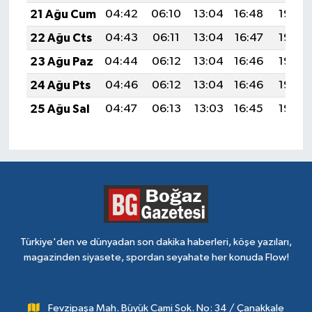
21 Ağu Cum
04:42
06:10
13:04
16:48
19:49
22 Ağu Cts
04:43
06:11
13:04
16:47
19:48
23 Ağu Paz
04:44
06:12
13:04
16:46
19:46
24 Ağu Pts
04:46
06:12
13:04
16:46
19:45
25 Ağu Sal
04:47
06:13
13:03
16:45
19:43
Türkiye'den ve dünyadan son dakika haberleri, köşe yazıları,
magazinden siyasete, spordan seyahate her konuda Flow!
Fevzipaşa Mah. Büyük Cami Sok. No: 34 / Çanakkale