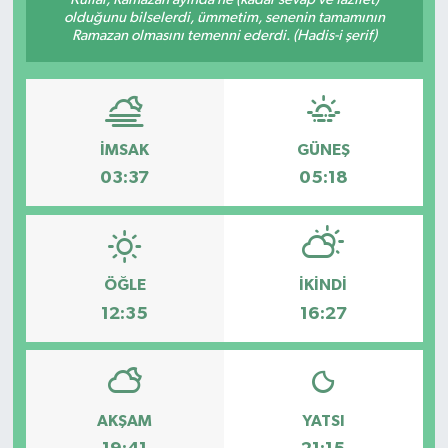
olduğunu bilselerdi, ümmetim, senenin tamamının
Ramazan olmasını temenni ederdi. (Hadis-i şerif)
İMSAK
GÜNEŞ
03:37
05:18
ÖĞLE
İKINDI
12:35
16:27
AKŞAM
YATSI