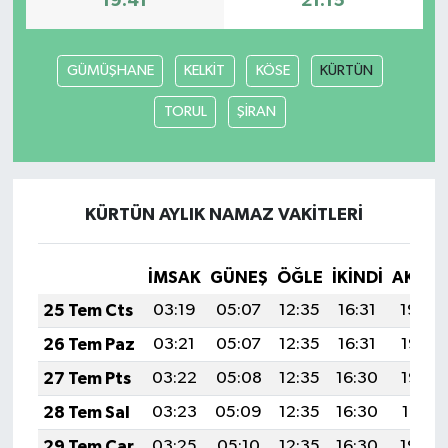
19:41
21:15
GÜMÜŞHANE
KELKİT
KÖSE
KÜRTÜN
TORUL
ŞİRAN
KÜRTÜN AYLIK NAMAZ VAKITLERI
İMSAK
GÜNEŞ
ÖĞLE
İKINDI
AKŞA
25 Tem Cts
03:19
05:07
12:35
16:31
19:54
26 Tem Paz
03:21
05:07
12:35
16:31
19:53
27 Tem Pts
03:22
05:08
12:35
16:30
19:52
28 Tem Sal
03:23
05:09
12:35
16:30
19:51
29 Tem Çar
03:25
05:10
12:35
16:30
19:50