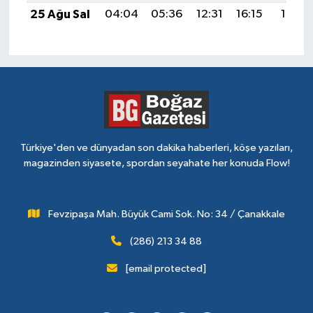
25 Ağu Sal
04:04
05:36
12:31
16:15
19:15
Türkiye'den ve dünyadan son dakika haberleri, köşe yazıları,
magazinden siyasete, spordan seyahate her konuda Flow!
Fevzipaşa Mah. Büyük Cami Sok. No: 34 / Çanakkale
(286) 213 34 88
[email protected]