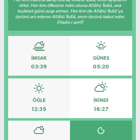
örter. Her kim öfkesine mâni olursa Allâhü Teâlâ, ona
kıyâmet günü azap etmez. Her kim de Allâhü Teâlâ'ya
özrünü arz ederse Allâhü Teâlâ, onun özrünü kabul eder.
(Hadis-i şerif)
İMSAK
GÜNEŞ
03:39
05:20
ÖĞLE
İKINDI
12:35
16:27