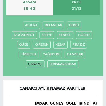
AKŞAM
YATSI
19:40
21:13
ALUCRA
BULANCAK
DERELİ
DOĞANKENT
ESPİYE
EYNESİL
GÖRELE
GÜCE
GİRESUN
KEŞAP
PİRAZİZ
TİREBOLU
YAĞLIDERE
ÇAMOLUK
ÇANAKÇI
ŞEBİNKARAHİSAR
ÇANAKÇI AYLIK NAMAZ VAKITLERI
İMSAK
GÜNEŞ
ÖĞLE
İKINDI
AKŞA