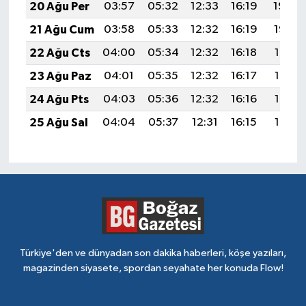
20 Ağu Per
03:57
05:32
12:33
16:19
19:24
21 Ağu Cum
03:58
05:33
12:32
16:19
19:22
22 Ağu Cts
04:00
05:34
12:32
16:18
19:21
23 Ağu Paz
04:01
05:35
12:32
16:17
19:19
24 Ağu Pts
04:03
05:36
12:32
16:16
19:18
25 Ağu Sal
04:04
05:37
12:31
16:15
19:16
Türkiye'den ve dünyadan son dakika haberleri, köşe yazıları,
magazinden siyasete, spordan seyahate her konuda Flow!