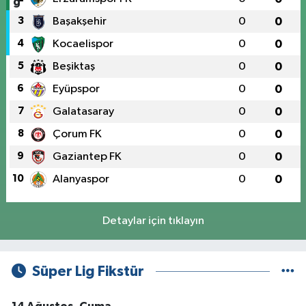
3
Başakşehir
0
0
4
Kocaelispor
0
0
5
Beşiktaş
0
0
6
Eyüpspor
0
0
7
Galatasaray
0
0
8
Çorum FK
0
0
9
Gaziantep FK
0
0
10
Alanyaspor
0
0
Detaylar için tıklayın
Süper Lig Fikstür