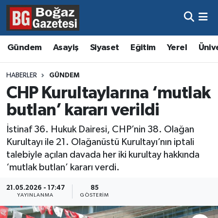
Asayiş
Hava Durumu
Gündem
Asayiş
Siyaset
Eğitim
Yerel
Üniv
Eğitim
Trafik Durumu
HABERLER
GÜNDEM
Ekonomi
Süper Lig Puan Durumu ve Fikstür
CHP Kurultaylarına ‘mutlak
butlan’ kararı verildi
Gündem
Tüm Manşetler
İstinaf 36. Hukuk Dairesi, CHP’nin 38. Olağan
Kültür ve Sanat
Son Dakika Haberleri
Kurultayı ile 21. Olağanüstü Kurultayı’nın iptali
talebiyle açılan davada her iki kurultay hakkında
Magazin
Haber Arşivi
‘mutlak butlan’ kararı verdi.
Resmi İlanlar
21.05.2026 - 17:47
85
YAYINLANMA
GÖSTERIM
Sağlık