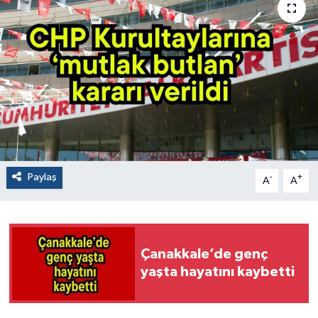
Paylaş
-
+
A
A
Çanakkale’de genç
yaşta hayatını kaybetti