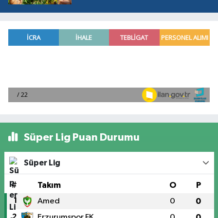
Süper Lig Puan Durumu
Süper Lig
#
Takım
O
P
1
Amed
0
0
2
Erzurumspor FK
0
0