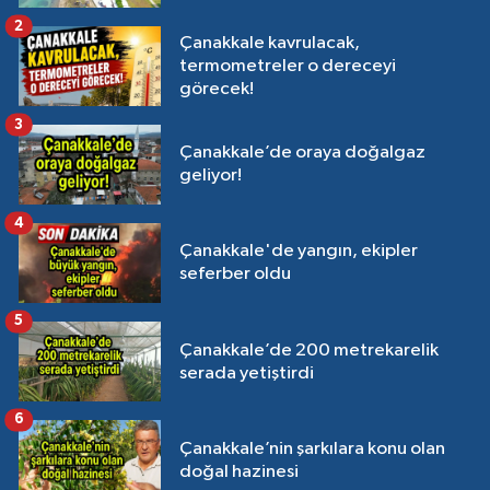
2
Çanakkale kavrulacak,
termometreler o dereceyi
görecek!
3
Çanakkale’de oraya doğalgaz
geliyor!
4
Çanakkale'de yangın, ekipler
seferber oldu
5
Çanakkale’de 200 metrekarelik
serada yetiştirdi
6
Çanakkale’nin şarkılara konu olan
doğal hazinesi