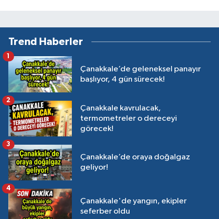
Trend Haberler
1
Çanakkale’de geleneksel panayır
başlıyor, 4 gün sürecek!
2
Çanakkale kavrulacak,
termometreler o dereceyi
görecek!
3
Çanakkale’de oraya doğalgaz
geliyor!
4
Çanakkale'de yangın, ekipler
seferber oldu