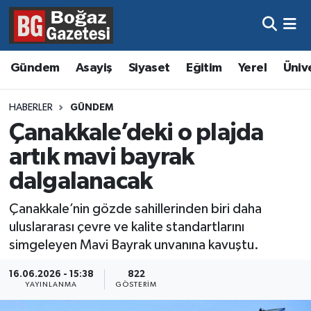
Asayiş
Hava Durumu
Gündem
Asayiş
Siyaset
Eğitim
Yerel
Üniv
Eğitim
Trafik Durumu
HABERLER
GÜNDEM
Ekonomi
Süper Lig Puan Durumu ve Fikstür
Çanakkale’deki o plajda
artık mavi bayrak
Gündem
Tüm Manşetler
dalgalanacak
Kültür ve Sanat
Son Dakika Haberleri
Çanakkale’nin gözde sahillerinden biri daha
uluslararası çevre ve kalite standartlarını
Magazin
Haber Arşivi
simgeleyen Mavi Bayrak unvanına kavuştu.
Resmi İlanlar
16.06.2026 - 15:38
822
YAYINLANMA
GÖSTERIM
Sağlık