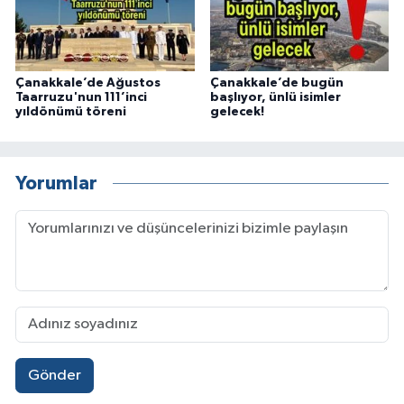
Çanakkale’de Ağustos
Çanakkale’de bugün
Taarruzu'nun 111’inci
başlıyor, ünlü isimler
yıldönümü töreni
gelecek!
Yorumlar
Gönder