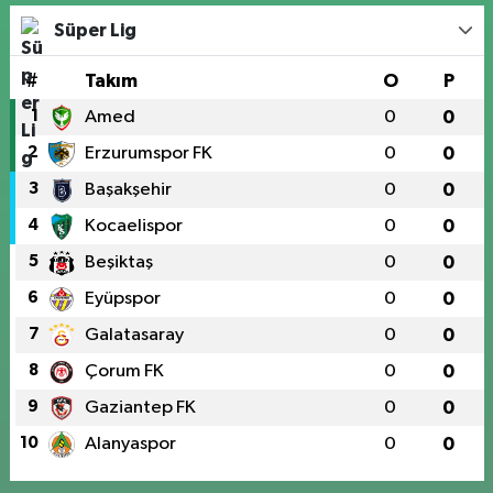
Süper Lig
#
Takım
O
P
1
Amed
0
0
2
Erzurumspor FK
0
0
3
Başakşehir
0
0
4
Kocaelispor
0
0
5
Beşiktaş
0
0
6
Eyüpspor
0
0
7
Galatasaray
0
0
8
Çorum FK
0
0
9
Gaziantep FK
0
0
10
Alanyaspor
0
0