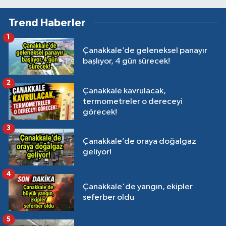
Trend Haberler
1
Çanakkale’de geleneksel panayır
başlıyor, 4 gün sürecek!
2
Çanakkale kavrulacak,
termometreler o dereceyi
görecek!
3
Çanakkale’de oraya doğalgaz
geliyor!
4
Çanakkale'de yangın, ekipler
seferber oldu
5