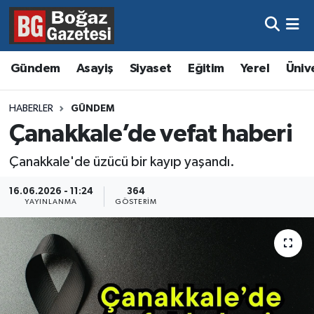
Asayiş
Hava Durumu
Gündem
Asayiş
Siyaset
Eğitim
Yerel
Üniv
Eğitim
Trafik Durumu
HABERLER
GÜNDEM
Ekonomi
Süper Lig Puan Durumu ve Fikstür
Çanakkale’de vefat haberi
Gündem
Tüm Manşetler
Çanakkale'de üzücü bir kayıp yaşandı.
16.06.2026 - 11:24
364
Kültür ve Sanat
Son Dakika Haberleri
YAYINLANMA
GÖSTERIM
Magazin
Haber Arşivi
Resmi İlanlar
Sağlık