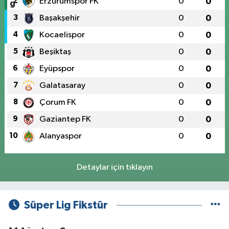
2
Erzurumspor FK
0
0
3
Başakşehir
0
0
4
Kocaelispor
0
0
5
Beşiktaş
0
0
6
Eyüpspor
0
0
7
Galatasaray
0
0
8
Çorum FK
0
0
9
Gaziantep FK
0
0
10
Alanyaspor
0
0
Detaylar için tıklayın
Süper Lig Fikstür