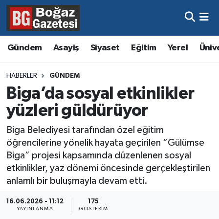
Asayiş
Hava Durumu
Gündem
Asayiş
Siyaset
Eğitim
Yerel
Üniv
Eğitim
Trafik Durumu
HABERLER
GÜNDEM
Ekonomi
Süper Lig Puan Durumu ve Fikstür
Biga’da sosyal etkinlikler
yüzleri güldürüyor
Gündem
Tüm Manşetler
Biga Belediyesi tarafından özel eğitim
Kültür ve Sanat
Son Dakika Haberleri
öğrencilerine yönelik hayata geçirilen “Gülümse
Biga” projesi kapsamında düzenlenen sosyal
Magazin
Haber Arşivi
etkinlikler, yaz dönemi öncesinde gerçekleştirilen
anlamlı bir buluşmayla devam etti.
Resmi İlanlar
16.06.2026 - 11:12
175
YAYINLANMA
GÖSTERIM
Sağlık