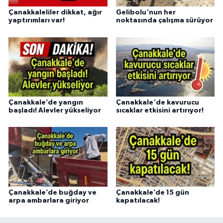
Çanakkaleliler dikkat, ağır
Gelibolu'nun her
yaptırımları var!
noktasında çalışma sürüyor
Çanakkale’de yangın
Çanakkale'de kavurucu
başladı! Alevler yükseliyor
sıcaklar etkisini artırıyor!
Çanakkale’de buğday ve
Çanakkale’de 15 gün
arpa ambarlara giriyor
kapatılacak!