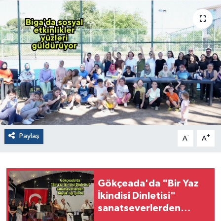
Paylaş
-
+
A
A
Gökçeada'da "Bir Yaz
İkindisi Dinletisi"
sanatseverlerden
büyük ilgi gördü