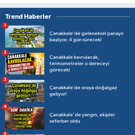
Trend Haberler
1
Çanakkale’de geleneksel panayır
başlıyor, 4 gün sürecek!
2
Çanakkale kavrulacak,
termometreler o dereceyi
görecek!
3
Çanakkale’de oraya doğalgaz
geliyor!
4
Çanakkale'de yangın, ekipler
seferber oldu
5