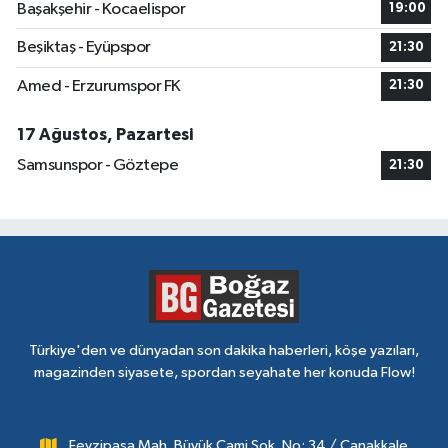
Başakşehir - Kocaelispor
19:00
Beşiktaş - Eyüpspor
21:30
Amed - Erzurumspor FK
21:30
17 Ağustos, Pazartesi
Samsunspor - Göztepe
21:30
Türkiye'den ve dünyadan son dakika haberleri, köşe yazıları,
magazinden siyasete, spordan seyahate her konuda Flow!
Fevzipaşa Mah. Büyük Cami Sok. No: 34 / Çanakkale