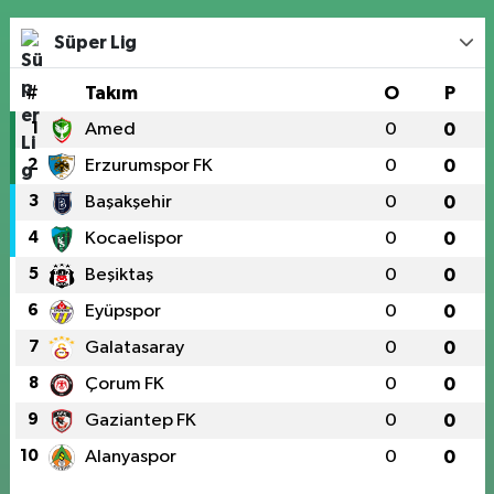
Süper Lig
#
Takım
O
P
1
Amed
0
0
2
Erzurumspor FK
0
0
3
Başakşehir
0
0
4
Kocaelispor
0
0
5
Beşiktaş
0
0
6
Eyüpspor
0
0
7
Galatasaray
0
0
8
Çorum FK
0
0
9
Gaziantep FK
0
0
10
Alanyaspor
0
0