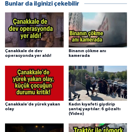
Bunlar da ilginizi çekebilir
Çanakkale de dev
Binanın çökme anı
operasyonda yer aldı!
kamerada
Çanakkale’de yürek yakan
Kadın kıyafeti giydirip
olay
şantaj yaptılar: 6 gözaltı
(Video)