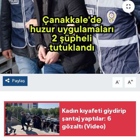
Paylaş
-
+
A
A
Kadın kıyafeti giydirip
şantaj yaptılar: 6
gözaltı (Video)