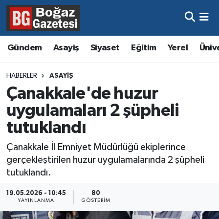
Asayiş
Hava Durumu
Gündem
Asayiş
Siyaset
Eğitim
Yerel
Üniv
Eğitim
Trafik Durumu
HABERLER
ASAYIŞ
Ekonomi
Süper Lig Puan Durumu ve Fikstür
Çanakkale'de huzur
uygulamaları 2 şüpheli
Gündem
Tüm Manşetler
tutuklandı
Kültür ve Sanat
Son Dakika Haberleri
Çanakkale İl Emniyet Müdürlüğü ekiplerince
gerçekleştirilen huzur uygulamalarında 2 şüpheli
Magazin
Haber Arşivi
tutuklandı.
Resmi İlanlar
19.05.2026 - 10:45
80
YAYINLANMA
GÖSTERIM
Sağlık