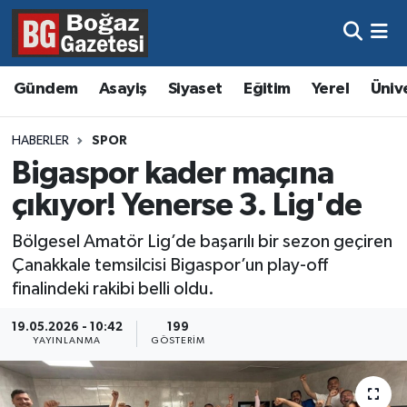
Asayiş
Hava Durumu
Gündem
Asayiş
Siyaset
Eğitim
Yerel
Üniv
Eğitim
Trafik Durumu
HABERLER
SPOR
Ekonomi
Süper Lig Puan Durumu ve Fikstür
Bigaspor kader maçına
çıkıyor! Yenerse 3. Lig'de
Gündem
Tüm Manşetler
Bölgesel Amatör Lig’de başarılı bir sezon geçiren
Kültür ve Sanat
Son Dakika Haberleri
Çanakkale temsilcisi Bigaspor’un play-off
finalindeki rakibi belli oldu.
Magazin
Haber Arşivi
19.05.2026 - 10:42
199
YAYINLANMA
GÖSTERIM
Resmi İlanlar
Sağlık