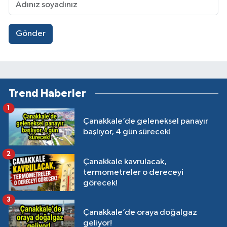
Gönder
Trend Haberler
1
Çanakkale’de geleneksel panayır
başlıyor, 4 gün sürecek!
2
Çanakkale kavrulacak,
termometreler o dereceyi
görecek!
3
Çanakkale’de oraya doğalgaz
geliyor!