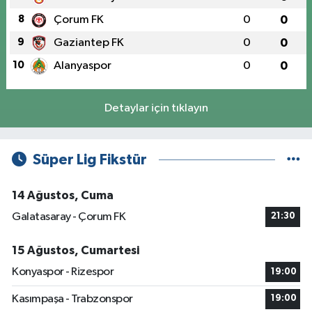
8
Çorum FK
0
0
9
Gaziantep FK
0
0
10
Alanyaspor
0
0
Detaylar için tıklayın
Süper Lig Fikstür
14 Ağustos, Cuma
Galatasaray - Çorum FK
21:30
15 Ağustos, Cumartesi
Konyaspor - Rizespor
19:00
Kasımpaşa - Trabzonspor
19:00