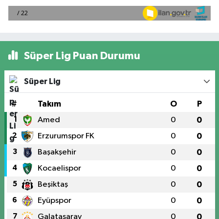
Süper Lig Puan Durumu
Süper Lig
#
Takım
O
P
1
Amed
0
0
2
Erzurumspor FK
0
0
3
Başakşehir
0
0
4
Kocaelispor
0
0
5
Beşiktaş
0
0
6
Eyüpspor
0
0
7
Galatasaray
0
0