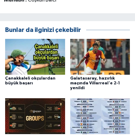
Muhabir:
Coşkun Balcı
Bunlar da ilginizi çekebilir
Çanakkaleli okçulardan
Galatasaray, hazırlık
büyük başarı
maçında Villarreal'e 2-1
yenildi