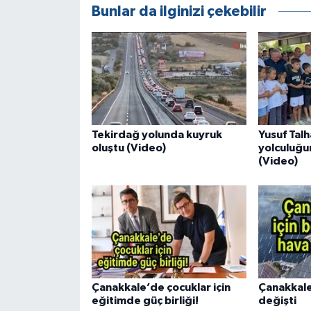
Bunlar da ilginizi çekebilir
Tekirdağ yolunda kuyruk
Yusuf Tal
oluştu (Video)
yolculuğu
(Video)
Çanakkale’de çocuklar için
Çanakkale
eğitimde güç birliği!
değişti