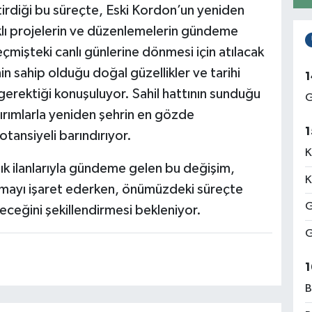
tirdiği bu süreçte, Eski Kordon’un yeniden
rklı projelerin ve düzenlemelerin gündeme
mişteki canlı günlerine dönmesi için atılacak
 sahip olduğu doğal güzellikler ve tarihi
1
gerektiği konuşuluyor. Sahil hattının sunduğu
G
ırımlarla yeniden şehrin en gözde
1
otansiyeli barındırıyor.
K
ık ilanlarıyla gündeme gelen bu değişim,
K
ırılmayı işaret ederken, önümüzdeki süreçte
G
eceğini şekillendirmesi bekleniyor.
G
1
B