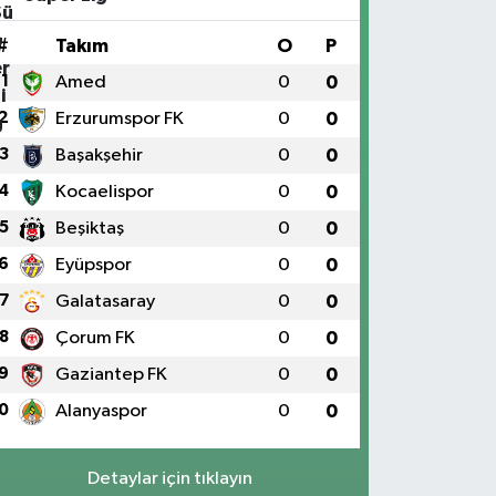
#
Takım
O
P
1
Amed
0
0
2
Erzurumspor FK
0
0
3
Başakşehir
0
0
4
Kocaelispor
0
0
5
Beşiktaş
0
0
6
Eyüpspor
0
0
7
Galatasaray
0
0
8
Çorum FK
0
0
9
Gaziantep FK
0
0
0
Alanyaspor
0
0
Detaylar için tıklayın