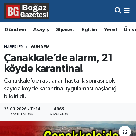
Asayiş
Hava Durumu
Gündem
Asayiş
Siyaset
Eğitim
Yerel
Üniv
Eğitim
Trafik Durumu
HABERLER
GÜNDEM
Ekonomi
Süper Lig Puan Durumu ve Fikstür
Çanakkale’de alarm, 21
köyde karantina!
Gündem
Tüm Manşetler
Çanakkale’de rastlanan hastalık sonrası çok
Kültür ve Sanat
Son Dakika Haberleri
sayıda köyde karantina uygulaması başladığı
bildirildi.
Magazin
Haber Arşivi
25.03.2026 - 11:34
4865
YAYINLANMA
GÖSTERIM
Resmi İlanlar
Sağlık