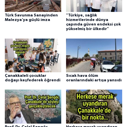
Türk Savunma Sanayinden
"Türkiye, sağlık
Malezya’ya güçlü imza
hizmetlerinde dünya
çapında güven endeksi çok
yükselmiş bir ülkedir"
Çanakkaleli çocuklar
Sıcak hava ölüm
doğayı keşfederek öğrendi
oranlarındaki artışa yansıdı
Prof. Dr. Celal Şengör,
Herkese merak uyandıran