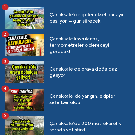
1
Çanakkale’de geleneksel panayır
başlıyor, 4 gün sürecek!
2
Çanakkale kavrulacak,
termometreler o dereceyi
görecek!
3
Çanakkale’de oraya doğalgaz
geliyor!
4
Çanakkale'de yangın, ekipler
seferber oldu
5
Çanakkale’de 200 metrekarelik
serada yetiştirdi