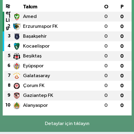
#
Takım
O
P
1
Amed
0
0
2
Erzurumspor FK
0
0
3
Başakşehir
0
0
4
Kocaelispor
0
0
5
Beşiktaş
0
0
6
Eyüpspor
0
0
7
Galatasaray
0
0
8
Çorum FK
0
0
9
Gaziantep FK
0
0
10
Alanyaspor
0
0
Detaylar için tıklayın