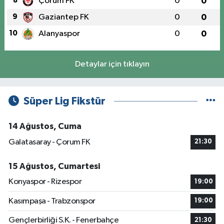
8
Çorum FK
0
0
9
Gaziantep FK
0
0
10
Alanyaspor
0
0
Detaylar için tıklayın
Süper Lig Fikstür
14 Ağustos, Cuma
Galatasaray - Çorum FK
21:30
15 Ağustos, Cumartesi
Konyaspor - Rizespor
19:00
Kasımpaşa - Trabzonspor
19:00
Gençlerbirliği S.K. - Fenerbahçe
21:30