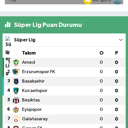
Süper Lig Puan Durumu
Süper Lig
#
Takım
O
P
1
Amed
0
0
2
Erzurumspor FK
0
0
3
Başakşehir
0
0
4
Kocaelispor
0
0
5
Beşiktaş
0
0
6
Eyüpspor
0
0
7
Galatasaray
0
0