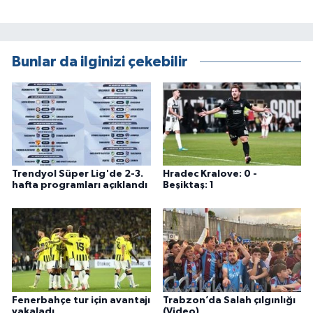
Bunlar da ilginizi çekebilir
Trendyol Süper Lig'de 2-3.
Hradec Kralove: 0 -
hafta programları açıklandı
Beşiktaş: 1
Fenerbahçe tur için avantajı
Trabzon’da Salah çılgınlığı
yakaladı
(Video)