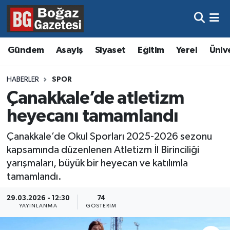
Asayiş
Hava Durumu
Gündem
Asayiş
Siyaset
Eğitim
Yerel
Üniv
Eğitim
Trafik Durumu
HABERLER
SPOR
Ekonomi
Süper Lig Puan Durumu ve Fikstür
Çanakkale’de atletizm
heyecanı tamamlandı
Gündem
Tüm Manşetler
Çanakkale’de Okul Sporları 2025-2026 sezonu
Kültür ve Sanat
Son Dakika Haberleri
kapsamında düzenlenen Atletizm İl Birinciliği
yarışmaları, büyük bir heyecan ve katılımla
Magazin
Haber Arşivi
tamamlandı.
Resmi İlanlar
29.03.2026 - 12:30
74
YAYINLANMA
GÖSTERIM
Sağlık