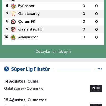
6
Eyüpspor
0
0
7
Galatasaray
0
0
8
Çorum FK
0
0
9
Gaziantep FK
0
0
10
Alanyaspor
0
0
Detaylar için tıklayın
Süper Lig Fikstür
14 Ağustos, Cuma
Galatasaray - Çorum FK
21:30
15 Ağustos, Cumartesi