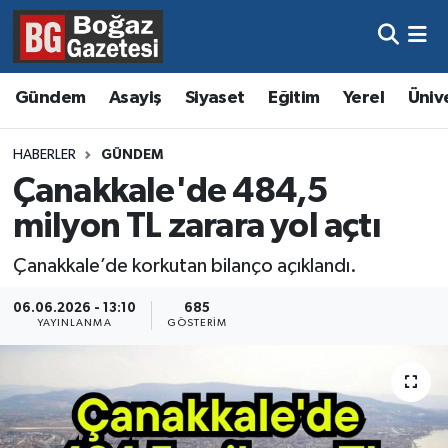
Asayiş
Hava Durumu
Gündem
Asayiş
Siyaset
Eğitim
Yerel
Üniv
Eğitim
Trafik Durumu
HABERLER
GÜNDEM
Ekonomi
Süper Lig Puan Durumu ve Fikstür
Çanakkale'de 484,5
milyon TL zarara yol açtı
Gündem
Tüm Manşetler
Çanakkale’de korkutan bilanço açıklandı.
Kültür ve Sanat
Son Dakika Haberleri
06.06.2026 - 13:10
685
YAYINLANMA
GÖSTERIM
Magazin
Haber Arşivi
Resmi İlanlar
Sağlık