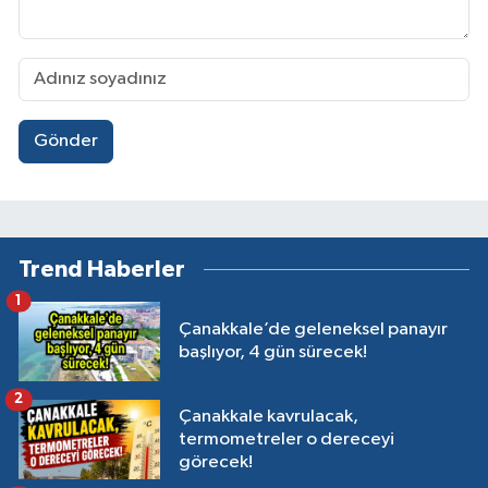
Gönder
Trend Haberler
1
Çanakkale’de geleneksel panayır
başlıyor, 4 gün sürecek!
2
Çanakkale kavrulacak,
termometreler o dereceyi
görecek!