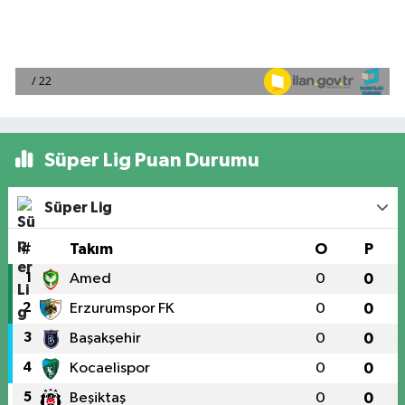
Süper Lig Puan Durumu
Süper Lig
#
Takım
O
P
1
Amed
0
0
2
Erzurumspor FK
0
0
3
Başakşehir
0
0
4
Kocaelispor
0
0
5
Beşiktaş
0
0