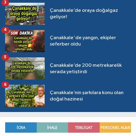
3
Çanakkale’de oraya doğalgaz
geliyor!
4
Çanakkale'de yangın, ekipler
seferber oldu
5
Çanakkale’de 200 metrekarelik
serada yetiştirdi
6
Çanakkale’nin şarkılara konu olan
doğal hazinesi