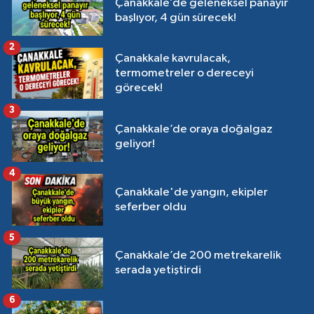
Çanakkale’de geleneksel panayır
başlıyor, 4 gün sürecek!
2
Çanakkale kavrulacak,
termometreler o dereceyi
görecek!
3
Çanakkale’de oraya doğalgaz
geliyor!
4
Çanakkale'de yangın, ekipler
seferber oldu
5
Çanakkale’de 200 metrekarelik
serada yetiştirdi
6