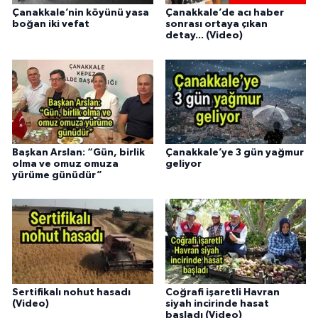
Çanakkale’nin köyünü yasa
Çanakkale’de acı haber
boğan iki vefat
sonrası ortaya çıkan
detay... (Video)
Başkan Arslan: “Gün, birlik
Çanakkale’ye 3 gün yağmur
olma ve omuz omuza
geliyor
yürüme günüdür”
Sertifikalı nohut hasadı
Coğrafi işaretli Havran
(Video)
siyah incirinde hasat
başladı (Video)