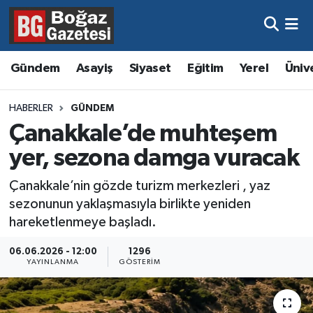
Asayiş
Hava Durumu
Gündem
Asayiş
Siyaset
Eğitim
Yerel
Üniv
Eğitim
Trafik Durumu
HABERLER
GÜNDEM
Ekonomi
Süper Lig Puan Durumu ve Fikstür
Çanakkale’de muhteşem
yer, sezona damga vuracak
Gündem
Tüm Manşetler
Çanakkale’nin gözde turizm merkezleri , yaz
Kültür ve Sanat
Son Dakika Haberleri
sezonunun yaklaşmasıyla birlikte yeniden
hareketlenmeye başladı.
Magazin
Haber Arşivi
06.06.2026 - 12:00
1296
YAYINLANMA
GÖSTERIM
Resmi İlanlar
Sağlık