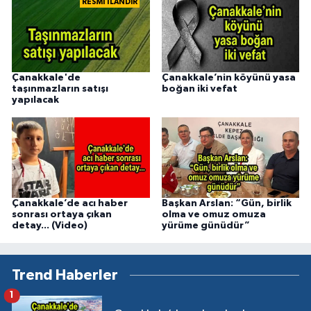
RESMİ İLANDIR
Çanakkale'de
Çanakkale’nin köyünü yasa
taşınmazların satışı
boğan iki vefat
yapılacak
Çanakkale’de acı haber
Başkan Arslan: “Gün, birlik
sonrası ortaya çıkan
olma ve omuz omuza
detay... (Video)
yürüme günüdür”
Trend Haberler
1