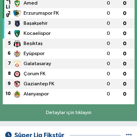
1
Amed
0
0
2
Erzurumspor FK
0
0
3
Başakşehir
0
0
4
Kocaelispor
0
0
5
Beşiktaş
0
0
6
Eyüpspor
0
0
7
Galatasaray
0
0
8
Çorum FK
0
0
9
Gaziantep FK
0
0
10
Alanyaspor
0
0
Detaylar için tıklayın
Süper Lig Fikstür