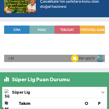
Çanakkale’nin şarkılara konu olan
doğal hazinesi
Süper Lig Puan Durumu
Süper Lig
#
Takım
O
P