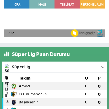
Süper Lig Puan Durumu
Süper Lig
#
Takım
O
P
1
Amed
0
0
2
Erzurumspor FK
0
0
3
Başakşehir
0
0