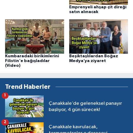
Emprenyeli ahşap çit direği
satın alınacak
Kumbaradaki birikimlerini
Beşiktaşlılardan Boğaz
Filistin'e bağışladılar
Medya’ya ziyaret
(Video)
Trend Haberler
1
Çanakkale’de geleneksel panayır
başlıyor, 4 gün sürecek!
2
Çanakkale kavrulacak,