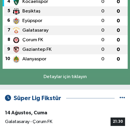
4
Kocaelispor
0
0
5
Beşiktaş
0
0
6
Eyüpspor
0
0
7
Galatasaray
0
0
8
Çorum FK
0
0
9
Gaziantep FK
0
0
10
Alanyaspor
0
0
Detaylar için tıklayın
Süper Lig Fikstür
14 Ağustos, Cuma
Galatasaray - Çorum FK
21:30