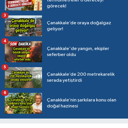
termometreler o dereceyi
görecek!
3
Çanakkale’de oraya doğalgaz
geliyor!
4
Çanakkale'de yangın, ekipler
seferber oldu
5
Çanakkale’de 200 metrekarelik
serada yetiştirdi
6
Çanakkale’nin şarkılara konu olan
doğal hazinesi