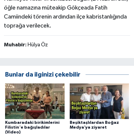
öğle namazına müteakip Gökçeada Fatih
Camiindeki törenin ardından ilçe kabristanlığında
toprağa verilecek.
Muhabir:
Hülya Öz
Bunlar da ilginizi çekebilir
Kumbaradaki birikimlerini
Beşiktaşlılardan Boğaz
Filistin'e bağışladılar
Medya’ya ziyaret
(Video)