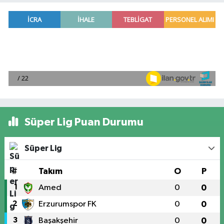
Süper Lig Puan Durumu
Süper Lig
#
Takım
O
P
1
Amed
0
0
2
Erzurumspor FK
0
0
3
Başakşehir
0
0