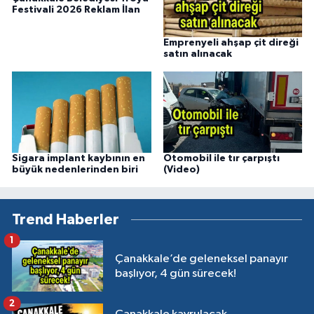
Festivali 2026 Reklam İlan
Emprenyeli ahşap çit direği
satın alınacak
Sigara implant kaybının en
Otomobil ile tır çarpıştı
büyük nedenlerinden biri
(Video)
Trend Haberler
1
Çanakkale’de geleneksel panayır
başlıyor, 4 gün sürecek!
2