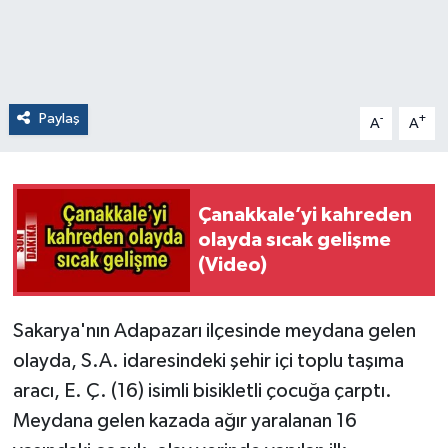
Paylaş
-
+
A
A
Çanakkale’yi kahreden
olayda sıcak gelişme
(Video)
Sakarya'nın Adapazarı ilçesinde meydana gelen
olayda, S.A. idaresindeki şehir içi toplu taşıma
aracı, E. Ç. (16) isimli bisikletli çocuğa çarptı.
Meydana gelen kazada ağır yaralanan 16