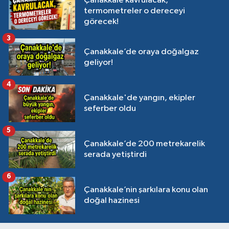
Çanakkale kavrulacak,
termometreler o dereceyi
görecek!
3
Çanakkale’de oraya doğalgaz
geliyor!
4
Çanakkale'de yangın, ekipler
seferber oldu
5
Çanakkale’de 200 metrekarelik
serada yetiştirdi
6
Çanakkale’nin şarkılara konu olan
doğal hazinesi