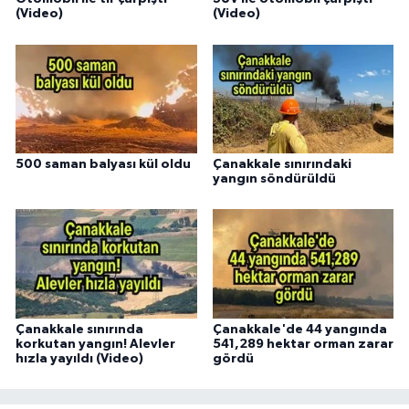
(Video)
(Video)
500 saman balyası kül oldu
Çanakkale sınırındaki
yangın söndürüldü
Çanakkale sınırında
Çanakkale'de 44 yangında
korkutan yangın! Alevler
541,289 hektar orman zarar
hızla yayıldı (Video)
gördü