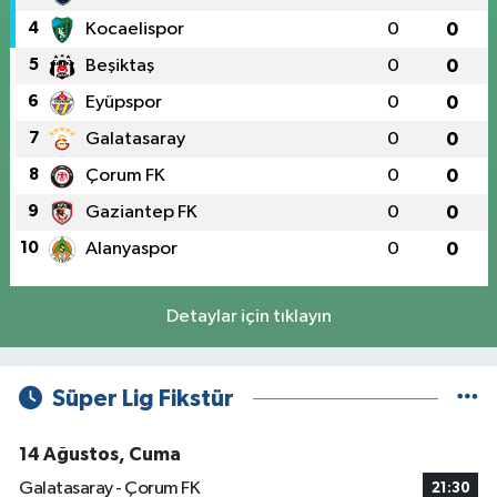
4
Kocaelispor
0
0
5
Beşiktaş
0
0
6
Eyüpspor
0
0
7
Galatasaray
0
0
8
Çorum FK
0
0
9
Gaziantep FK
0
0
10
Alanyaspor
0
0
Detaylar için tıklayın
Süper Lig Fikstür
14 Ağustos, Cuma
Galatasaray - Çorum FK
21:30