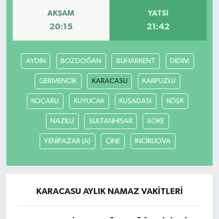
AKŞAM
YATSI
20:15
21:42
AYDIN
BOZDOĞAN
BUHARKENT
DİDİM
GERMENCİK
KARACASU
KARPUZLU
KOÇARLI
KUYUCAK
KUŞADASI
KÖŞK
NAZİLLİ
SULTANHİSAR
SÖKE
YENİPAZAR (A)
ÇİNE
İNCİRLİOVA
KARACASU AYLIK NAMAZ VAKITLERI