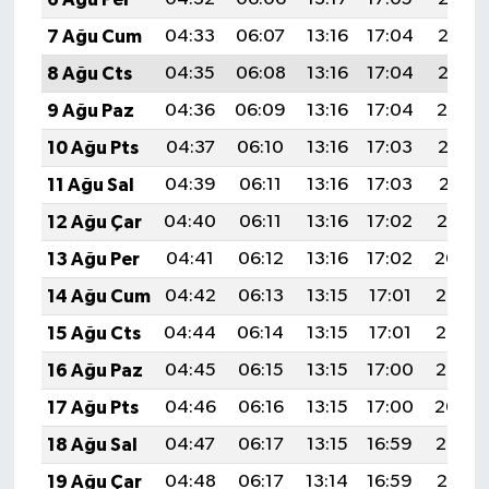
7 Ağu Cum
04:33
06:07
13:16
17:04
20:16
8 Ağu Cts
04:35
06:08
13:16
17:04
20:15
9 Ağu Paz
04:36
06:09
13:16
17:04
20:14
10 Ağu Pts
04:37
06:10
13:16
17:03
20:13
11 Ağu Sal
04:39
06:11
13:16
17:03
20:11
12 Ağu Çar
04:40
06:11
13:16
17:02
20:10
13 Ağu Per
04:41
06:12
13:16
17:02
20:09
14 Ağu Cum
04:42
06:13
13:15
17:01
20:08
15 Ağu Cts
04:44
06:14
13:15
17:01
20:06
16 Ağu Paz
04:45
06:15
13:15
17:00
20:05
17 Ağu Pts
04:46
06:16
13:15
17:00
20:04
18 Ağu Sal
04:47
06:17
13:15
16:59
20:03
19 Ağu Çar
04:48
06:17
13:14
16:59
20:01