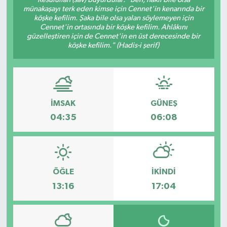
münakaşayı terk eden kimse için Cennet'in kenarında bir
köşke kefilim. Şaka bile olsa yalan söylemeyen için
Cennet'in ortasında bir köşke kefilim. Ahlâkını
güzelleştiren için de Cennet'in en üst derecesinde bir
köşke kefilim." (Hadis-i şerif)
İMSAK
GÜNEŞ
04:35
06:08
ÖĞLE
İKINDI
13:16
17:04