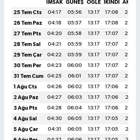
İMSAK
GÜNEŞ
ÖĞLE
İKINDI
AKŞA
25 Tem Cts
04:17
05:56
13:17
17:08
20:28
26 Tem Paz
04:18
05:57
13:17
17:08
20:27
27 Tem Pts
04:20
05:58
13:17
17:07
20:27
28 Tem Sal
04:21
05:59
13:17
17:07
20:26
29 Tem Çar
04:22
05:59
13:17
17:07
20:25
30 Tem Per
04:23
06:00
13:17
17:07
20:24
31 Tem Cum
04:25
06:01
13:17
17:07
20:23
1 Ağu Cts
04:26
06:02
13:17
17:06
20:22
2 Ağu Paz
04:27
06:03
13:17
17:06
20:21
3 Ağu Pts
04:28
06:04
13:17
17:06
20:20
4 Ağu Sal
04:30
06:05
13:17
17:05
20:19
5 Ağu Çar
04:31
06:05
13:17
17:05
20:18
6 Ağu Per
04:32
06:06
13:17
17:05
20:17