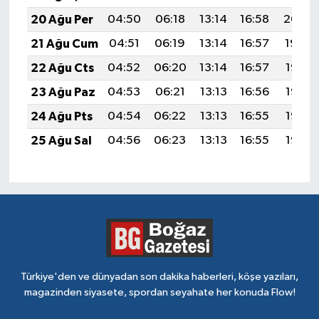
20 Ağu Per
04:50
06:18
13:14
16:58
20:00
21 Ağu Cum
04:51
06:19
13:14
16:57
19:59
22 Ağu Cts
04:52
06:20
13:14
16:57
19:57
23 Ağu Paz
04:53
06:21
13:13
16:56
19:56
24 Ağu Pts
04:54
06:22
13:13
16:55
19:55
25 Ağu Sal
04:56
06:23
13:13
16:55
19:53
Türkiye'den ve dünyadan son dakika haberleri, köşe yazıları,
magazinden siyasete, spordan seyahate her konuda Flow!