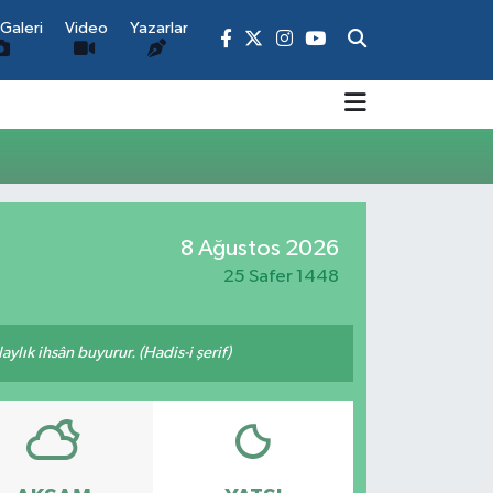
Galeri
Video
Yazarlar
8 Ağustos 2026
25 Safer 1448
ylık ihsân buyurur. (Hadis-i şerif)