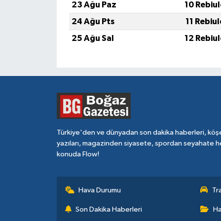
23 Ağu Paz
10 Rebiu
24 Ağu Pts
11 Rebiu
25 Ağu Sal
12 Rebiu
Türkiye'den ve dünyadan son dakika haberleri, köş
yazıları, magazinden siyasete, spordan seyahate h
konuda Flow!
Hava Durumu
Tr
Son Dakika Haberleri
Ha