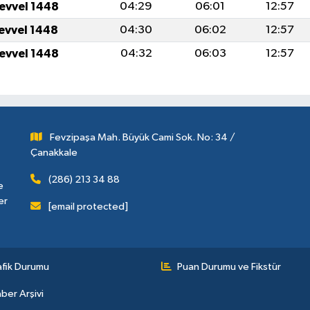
levvel 1448
04:29
06:01
12:57
levvel 1448
04:30
06:02
12:57
levvel 1448
04:32
06:03
12:57
Fevzipaşa Mah. Büyük Cami Sok. No: 34 /
Çanakkale
(286) 213 34 88
e
er
[email protected]
afik Durumu
Puan Durumu ve Fikstür
ber Arşivi