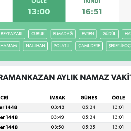
ÖĞLE
İKINDI
13:00
16:51
BEYPAZARI
CUBUK
ELMADAĞ
EVREN
GÜDÜL
HA
CAHAMAM
NALLIHAN
POLATLI
ÇAMLIDERE
ŞEREFLİKO
RAMANKAZAN AYLIK NAMAZ VAKIT
İCRİ
İMSAK
GÜNEŞ
ÖĞLE
fer 1448
03:48
05:34
13:01
fer 1448
03:49
05:34
13:01
fer 1448
03:50
05:35
13:01