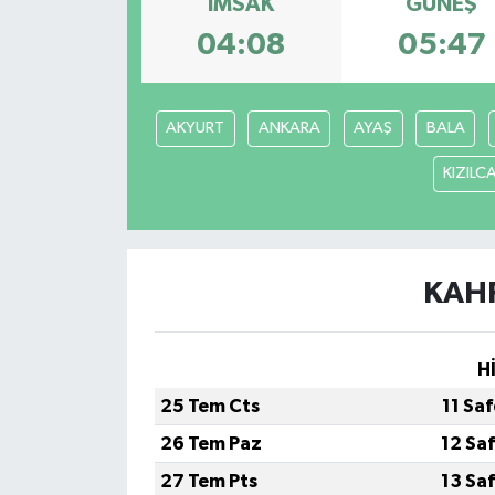
İMSAK
GÜNEŞ
04:08
05:47
AKYURT
ANKARA
AYAŞ
BALA
KIZIL
KAH
H
25 Tem Cts
11 Sa
26 Tem Paz
12 Sa
27 Tem Pts
13 Sa