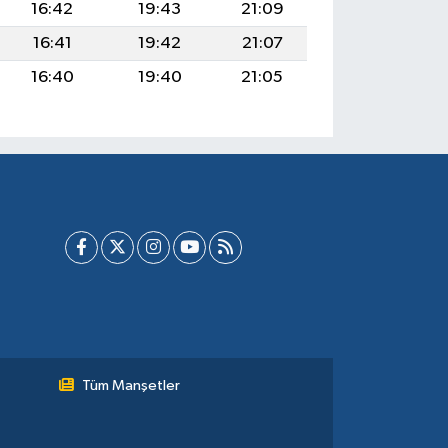
16:42
19:43
21:09
16:41
19:42
21:07
16:40
19:40
21:05
Tüm Manşetler