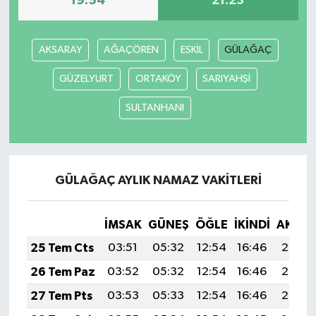
19:54
21:23
AKSARAY
AĞAÇÖREN
ESKİL
GÜLAĞAÇ
GÜZELYURT
ORTAKÖY
SARIYAHŞİ
SULTANHANI
GÜLAĞAÇ AYLIK NAMAZ VAKITLERI
İMSAK
GÜNEŞ
ÖĞLE
İKINDI
AKŞA
25 Tem Cts
03:51
05:32
12:54
16:46
20:07
26 Tem Paz
03:52
05:32
12:54
16:46
20:06
27 Tem Pts
03:53
05:33
12:54
16:46
20:05