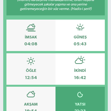
gitmeyecek şakalar yapma ve ona yerine
getiremeyeceğin bir söz verme. (Hadis-i şerif)
İMSAK
GÜNEŞ
04:08
05:43
ÖĞLE
İKINDI
12:54
16:42
AKŞAM
YATSI