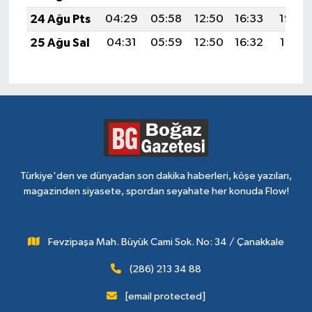
24 Ağu Pts
04:29
05:58
12:50
16:33
19:33
25 Ağu Sal
04:31
05:59
12:50
16:32
19:31
Türkiye'den ve dünyadan son dakika haberleri, köşe yazıları,
magazinden siyasete, spordan seyahate her konuda Flow!
Fevzipaşa Mah. Büyük Cami Sok. No: 34 / Çanakkale
(286) 213 34 88
[email protected]