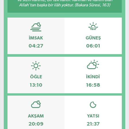
Allah'tan başka bir ilâh yoktur. (Bakara Sûresi, 163)
İMSAK
GÜNEŞ
04:27
06:01
ÖĞLE
İKINDI
13:10
16:58
AKŞAM
YATSI
20:09
21:37