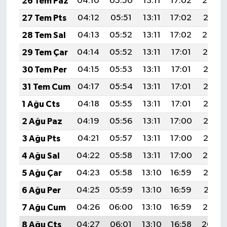
26 Tem Paz
04:10
05:50
13:11
17:02
20:22
27 Tem Pts
04:12
05:51
13:11
17:02
20:21
28 Tem Sal
04:13
05:52
13:11
17:02
20:20
29 Tem Çar
04:14
05:52
13:11
17:01
20:19
30 Tem Per
04:15
05:53
13:11
17:01
20:18
31 Tem Cum
04:17
05:54
13:11
17:01
20:18
1 Ağu Cts
04:18
05:55
13:11
17:01
20:17
2 Ağu Paz
04:19
05:56
13:11
17:00
20:16
3 Ağu Pts
04:21
05:57
13:11
17:00
20:15
4 Ağu Sal
04:22
05:58
13:11
17:00
20:14
5 Ağu Çar
04:23
05:58
13:10
16:59
20:13
6 Ağu Per
04:25
05:59
13:10
16:59
20:11
7 Ağu Cum
04:26
06:00
13:10
16:59
20:10
8 Ağu Cts
04:27
06:01
13:10
16:58
20:09