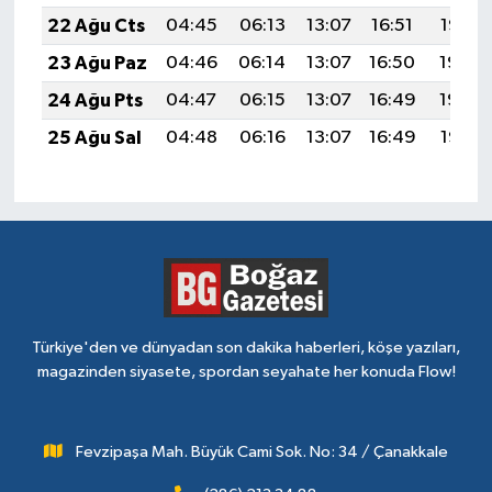
22 Ağu Cts
04:45
06:13
13:07
16:51
19:52
23 Ağu Paz
04:46
06:14
13:07
16:50
19:50
24 Ağu Pts
04:47
06:15
13:07
16:49
19:49
25 Ağu Sal
04:48
06:16
13:07
16:49
19:47
Türkiye'den ve dünyadan son dakika haberleri, köşe yazıları,
magazinden siyasete, spordan seyahate her konuda Flow!
Fevzipaşa Mah. Büyük Cami Sok. No: 34 / Çanakkale