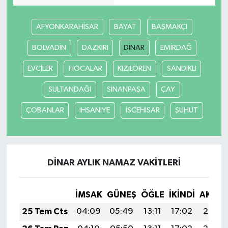
AFYONKARAHİSAR
BAYAT
BAŞMAKÇI
BOLVADİN
DAZKIRI
DİNAR
EMİRDAĞ
EVCİLER
HOCALAR
KIZILÖREN
SANDIKLI
SULTANDAĞI
SİNANPAŞA
ÇAY
ÇOBANLAR
İHSANİYE
İSCEHİSAR
ŞUHUT
DİNAR AYLIK NAMAZ VAKITLERI
İMSAK
GÜNEŞ
ÖĞLE
İKINDI
AKŞA
25 Tem Cts
04:09
05:49
13:11
17:02
20:23