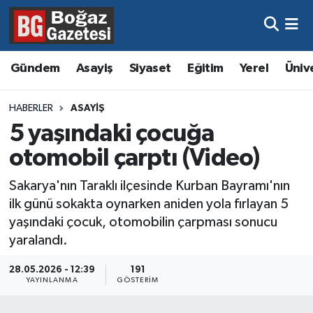
Asayiş
Hava Durumu
Gündem
Asayiş
Siyaset
Eğitim
Yerel
Üniv
Eğitim
Trafik Durumu
HABERLER
ASAYIŞ
Ekonomi
Süper Lig Puan Durumu ve Fikstür
5 yaşındaki çocuğa
otomobil çarptı (Video)
Gündem
Tüm Manşetler
Sakarya'nın Taraklı ilçesinde Kurban Bayramı'nın
Kültür ve Sanat
Son Dakika Haberleri
ilk günü sokakta oynarken aniden yola fırlayan 5
yaşındaki çocuk, otomobilin çarpması sonucu
Magazin
Haber Arşivi
yaralandı.
Resmi İlanlar
28.05.2026 - 12:39
191
YAYINLANMA
GÖSTERIM
Sağlık