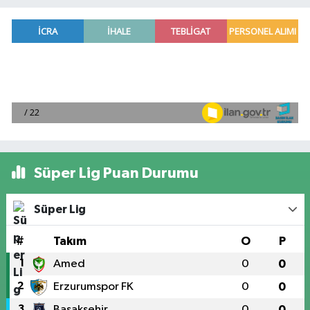
Süper Lig Puan Durumu
Süper Lig
#
Takım
O
P
1
Amed
0
0
2
Erzurumspor FK
0
0
3
Başakşehir
0
0