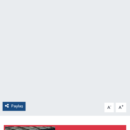
Paylaş
-
+
A
A