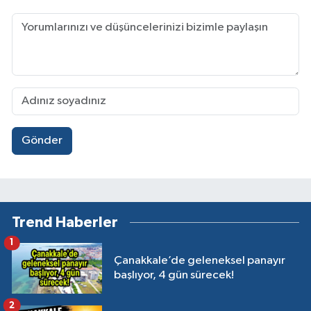
Gönder
Trend Haberler
1
Çanakkale’de geleneksel panayır
başlıyor, 4 gün sürecek!
2