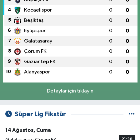
4
Kocaelispor
0
0
5
Beşiktaş
0
0
6
Eyüpspor
0
0
7
Galatasaray
0
0
8
Çorum FK
0
0
9
Gaziantep FK
0
0
10
Alanyaspor
0
0
Detaylar için tıklayın
Süper Lig Fikstür
14 Ağustos, Cuma
Galatasaray - Çorum FK
21:30