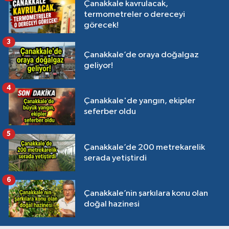
Çanakkale kavrulacak,
termometreler o dereceyi
görecek!
3
Çanakkale’de oraya doğalgaz
geliyor!
4
Çanakkale'de yangın, ekipler
seferber oldu
5
Çanakkale’de 200 metrekarelik
serada yetiştirdi
6
Çanakkale’nin şarkılara konu olan
doğal hazinesi