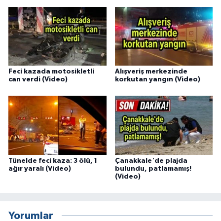
Feci kazada motosikletli
Alışveriş merkezinde
can verdi (Video)
korkutan yangın (Video)
Tünelde feci kaza: 3 ölü, 1
Çanakkale'de plajda
ağır yaralı (Video)
bulundu, patlamamış!
(Video)
Yorumlar