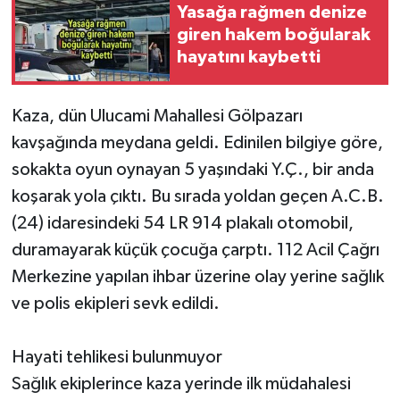
Yasağa rağmen denize
giren hakem boğularak
hayatını kaybetti
Kaza, dün Ulucami Mahallesi Gölpazarı
kavşağında meydana geldi. Edinilen bilgiye göre,
sokakta oyun oynayan 5 yaşındaki Y.Ç., bir anda
koşarak yola çıktı. Bu sırada yoldan geçen A.C.B.
(24) idaresindeki 54 LR 914 plakalı otomobil,
duramayarak küçük çocuğa çarptı. 112 Acil Çağrı
Merkezine yapılan ihbar üzerine olay yerine sağlık
ve polis ekipleri sevk edildi.
Hayati tehlikesi bulunmuyor
Sağlık ekiplerince kaza yerinde ilk müdahalesi