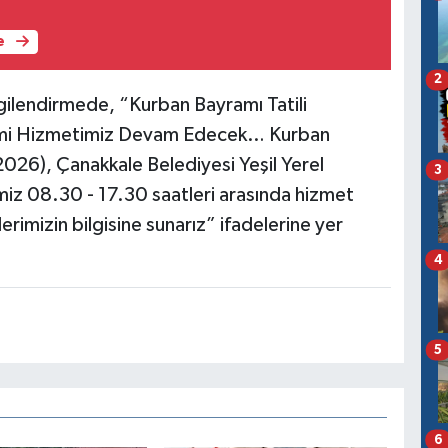
e
2
gilendirmede, “Kurban Bayramı Tatili
rimi Hizmetimiz Devam Edecek… Kurban
2026), Çanakkale Belediyesi Yeşil Yerel
3
iz 08.30 - 17.30 saatleri arasında hizmet
mizin bilgisine sunarız” ifadelerine yer
4
5
6