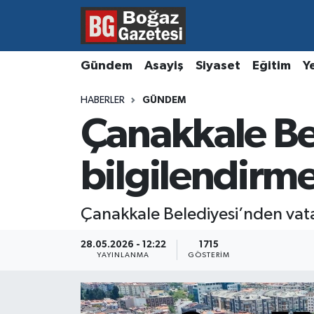
Asayiş
Hava Durumu
Gündem
Asayiş
Siyaset
Eğitim
Y
Eğitim
Trafik Durumu
HABERLER
GÜNDEM
Çanakkale Be
Ekonomi
Süper Lig Puan Durumu ve Fikstür
Gündem
Tüm Manşetler
bilgilendirme
Kültür ve Sanat
Son Dakika Haberleri
Çanakkale Belediyesi’nden vata
Magazin
Haber Arşivi
28.05.2026 - 12:22
1715
YAYINLANMA
GÖSTERIM
Resmi İlanlar
Sağlık