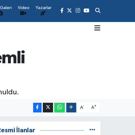
Galeri
Video
Yazarlar
emli
nuldu.
-
+
A
A
esmi İlanlar