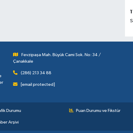
1
S
Fevzipaşa Mah. Büyük Cami Sok. No: 34 /
Çanakkale
(286) 213 34 88
e
er
[email protected]
afik Durumu
Puan Durumu ve Fikstür
ber Arşivi