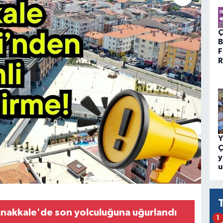
Ç
B
F
R
Y
Ç
y
u
anakkale'de son yolculuğuna uğurlandı
1