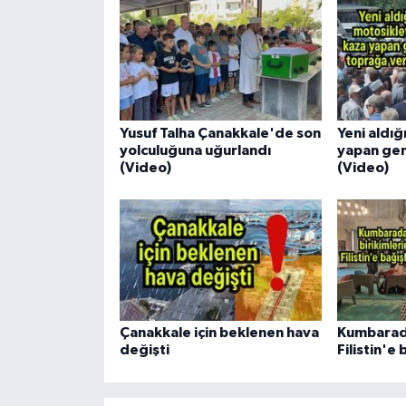
Yusuf Talha Çanakkale'de son
Yeni aldığ
yolculuğuna uğurlandı
yapan gen
(Video)
(Video)
Çanakkale için beklenen hava
Kumbarada
değişti
Filistin'e