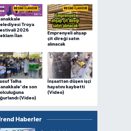
RESMİ İLANDIR
RESMİ İLANDIR
anakkale
elediyesi Troya
estivali 2026
Emprenyeli ahşap
eklam İlan
çit direği satın
alınacak
usuf Talha
İnşaattan düşen işçi
anakkale'de son
hayatını kaybetti
olculuğuna
(Video)
ğurlandı (Video)
Trend Haberler