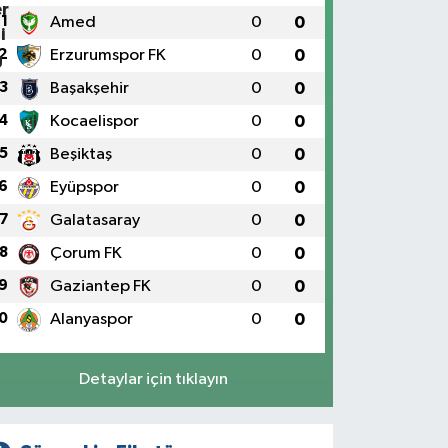
1
Amed
0
0
2
Erzurumspor FK
0
0
3
Başakşehir
0
0
4
Kocaelispor
0
0
5
Beşiktaş
0
0
6
Eyüpspor
0
0
7
Galatasaray
0
0
8
Çorum FK
0
0
9
Gaziantep FK
0
0
0
Alanyaspor
0
0
Detaylar için tıklayın