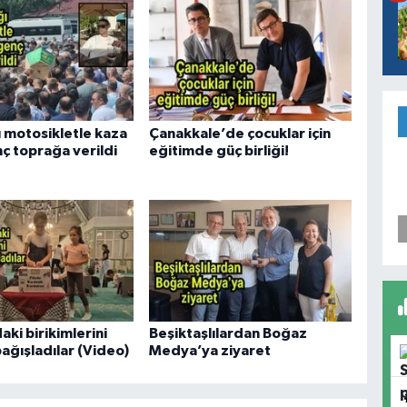
ı motosikletle kaza
Çanakkale’de çocuklar için
ç toprağa verildi
eğitimde güç birliği!
ki birikimlerini
Beşiktaşlılardan Boğaz
 bağışladılar (Video)
Medya’ya ziyaret