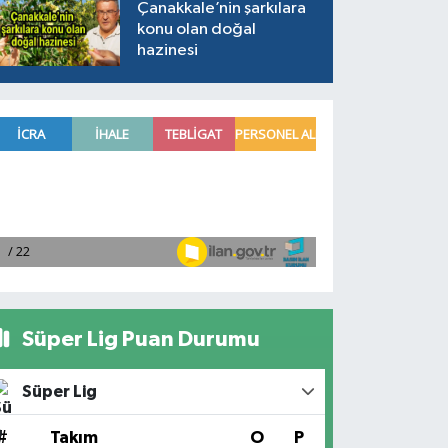
Çanakkale’nin şarkılara
konu olan doğal
hazinesi
Süper Lig Puan Durumu
Süper Lig
#
Takım
O
P