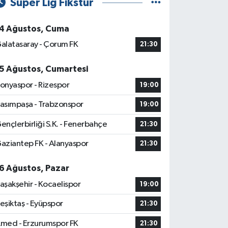
Süper Lig Fikstür
4 Ağustos, Cuma
alatasaray - Çorum FK
21:30
5 Ağustos, Cumartesi
onyaspor - Rizespor
19:00
asımpaşa - Trabzonspor
19:00
ençlerbirliği S.K. - Fenerbahçe
21:30
aziantep FK - Alanyaspor
21:30
6 Ağustos, Pazar
aşakşehir - Kocaelispor
19:00
eşiktaş - Eyüpspor
21:30
med - Erzurumspor FK
21:30