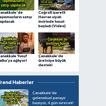
anakkale'de
Coğrafi işaretli
aşınmazların satışı
Havran siyah
apılacak
incirinde hasat
başladı (Video)
anakkale Yusuf
Çanakkale’de
alha’ya ağlıyor!
üreticiye büyük
destek!
Trend Haberler
Çanakkale’de
geleneksel panayır
başlıyor, 4 gün sürecek!