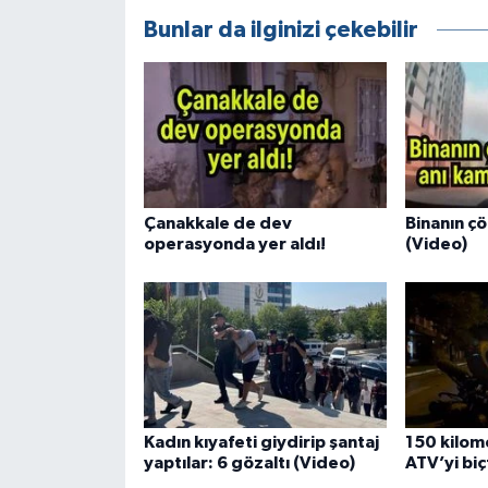
Bunlar da ilginizi çekebilir
Çanakkale de dev
Binanın ç
operasyonda yer aldı!
(Video)
Kadın kıyafeti giydirip şantaj
150 kilome
yaptılar: 6 gözaltı (Video)
ATV’yi biç