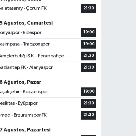
alatasaray - Çorum FK
21:30
5 Ağustos, Cumartesi
onyaspor - Rizespor
19:00
asımpaşa - Trabzonspor
19:00
ençlerbirliği S.K. - Fenerbahçe
21:30
aziantep FK - Alanyaspor
21:30
6 Ağustos, Pazar
aşakşehir - Kocaelispor
19:00
eşiktaş - Eyüpspor
21:30
med - Erzurumspor FK
21:30
7 Ağustos, Pazartesi