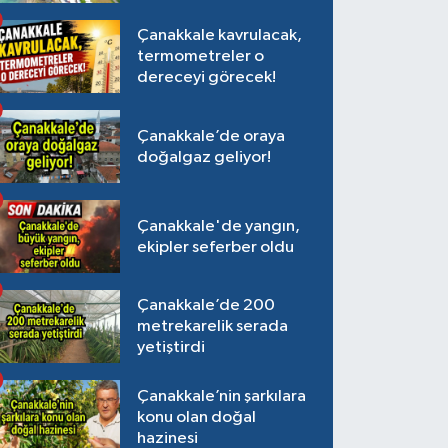
Çanakkale kavrulacak,
termometreler o
dereceyi görecek!
Çanakkale’de oraya
doğalgaz geliyor!
Çanakkale'de yangın,
ekipler seferber oldu
Çanakkale’de 200
metrekarelik serada
yetiştirdi
Çanakkale’nin şarkılara
konu olan doğal
hazinesi