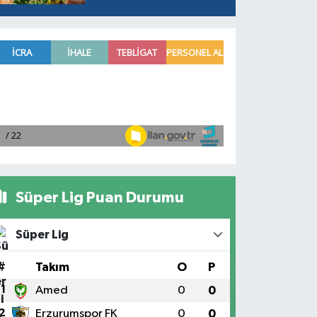
Süper Lig Puan Durumu
Süper Lig
#
Takım
O
P
1
Amed
0
0
2
Erzurumspor FK
0
0