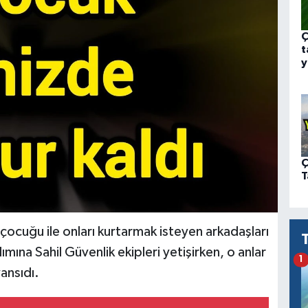
Ç
t
y
Ç
T
 çocuğu ile onları kurtarmak isteyen arkadaşları
mına Sahil Güvenlik ekipleri yetişirken, o anlar
1
ansıdı.