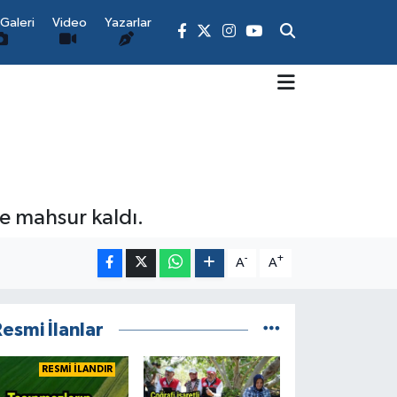
Galeri
Video
Yazarlar
de mahsur kaldı.
-
+
A
A
esmi İlanlar
RESMİ İLANDIR