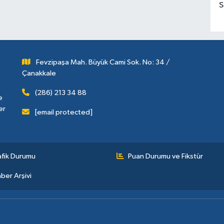
S
Fevzipaşa Mah. Büyük Cami Sok. No: 34 /
Çanakkale
(286) 213 34 88
e
er
[email protected]
afik Durumu
Puan Durumu ve Fikstür
ber Arşivi