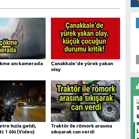
ökme anı kamerada
Çanakkale’de yürek yakan
olay
tre hızla geldi,
Traktör ile römork arasına
ti: 1 ölü (Video)
sıkışarak can verdi