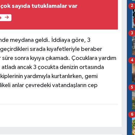
çok sayıda tutuklamalar var
2
e
3
inde meydana geldi. İddiaya göre, 3
geçirdikleri sırada kıyafetleriyle beraber
r süre sonra kıyıya çıkamadı. Çocuklara yardım
4
 atladı ancak 3 çocukta denizin ortasında
kiplerinin yardımıyla kurtarılırken, gemi
likeli anlar çevredeki vatandaşların cep
5
6