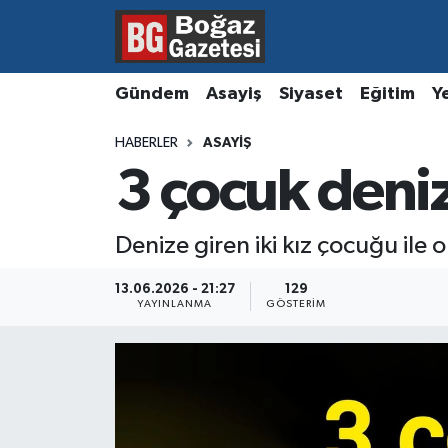
Asayiş
Hava Durumu
Gündem
Asayiş
Siyaset
Eğitim
Y
Eğitim
Trafik Durumu
HABERLER
ASAYIŞ
3 çocuk deni
Ekonomi
Süper Lig Puan Durumu ve Fikstür
Gündem
Tüm Manşetler
Denize giren iki kız çocuğu ile
Kültür ve Sanat
Son Dakika Haberleri
13.06.2026 - 21:27
129
YAYINLANMA
GÖSTERIM
Magazin
Haber Arşivi
Resmi İlanlar
Sağlık