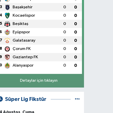
3
Başakşehir
0
0
4
Kocaelispor
0
0
5
Beşiktaş
0
0
6
Eyüpspor
0
0
7
Galatasaray
0
0
8
Çorum FK
0
0
9
Gaziantep FK
0
0
0
Alanyaspor
0
0
Detaylar için tıklayın
Süper Lig Fikstür
4 Ağustos, Cuma