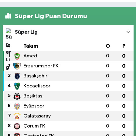
Süper Lig Puan Durumu
Süper Lig
#
Takım
O
P
1
Amed
0
0
2
Erzurumspor FK
0
0
3
Başakşehir
0
0
4
Kocaelispor
0
0
5
Beşiktaş
0
0
6
Eyüpspor
0
0
7
Galatasaray
0
0
8
Çorum FK
0
0
9