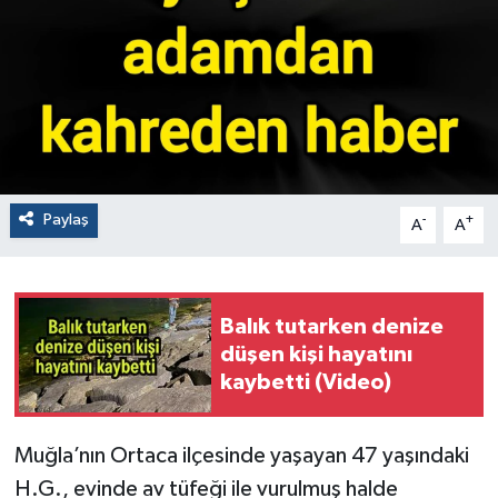
Paylaş
-
+
A
A
Balık tutarken denize
düşen kişi hayatını
kaybetti (Video)
Muğla’nın Ortaca ilçesinde yaşayan 47 yaşındaki
H.G., evinde av tüfeği ile vurulmuş halde