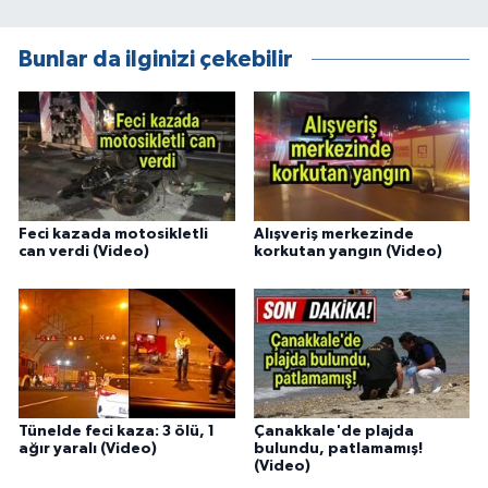
Bunlar da ilginizi çekebilir
Feci kazada motosikletli
Alışveriş merkezinde
can verdi (Video)
korkutan yangın (Video)
Tünelde feci kaza: 3 ölü, 1
Çanakkale'de plajda
ağır yaralı (Video)
bulundu, patlamamış!
(Video)