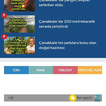
Çanakkale'de yangın, ekipler
seferber oldu
5
Çanakkale’de 200 metrekarelik
serada yetiştirdi
6
Çanakkale’nin şarkılara konu olan
doğal hazinesi