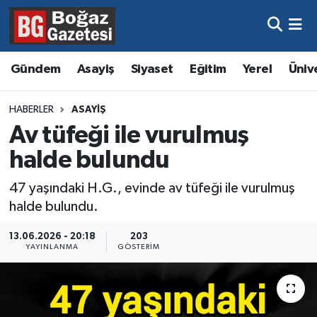
Asayiş
Hava Durumu
Gündem
Asayiş
Siyaset
Eğitim
Yerel
Üniv
Eğitim
Trafik Durumu
HABERLER
ASAYIŞ
Ekonomi
Süper Lig Puan Durumu ve Fikstür
Av tüfeği ile vurulmuş
halde bulundu
Gündem
Tüm Manşetler
47 yaşındaki H.G., evinde av tüfeği ile vurulmuş
Kültür ve Sanat
Son Dakika Haberleri
halde bulundu.
Magazin
Haber Arşivi
13.06.2026 - 20:18
203
YAYINLANMA
GÖSTERIM
Resmi İlanlar
Sağlık