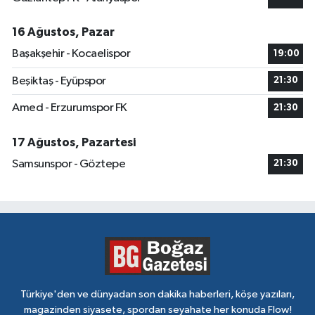
16 Ağustos, Pazar
Başakşehir - Kocaelispor
19:00
Beşiktaş - Eyüpspor
21:30
Amed - Erzurumspor FK
21:30
17 Ağustos, Pazartesi
Samsunspor - Göztepe
21:30
Türkiye'den ve dünyadan son dakika haberleri, köşe yazıları,
magazinden siyasete, spordan seyahate her konuda Flow!