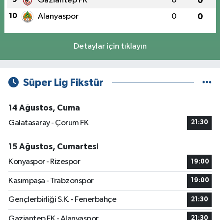
Gaziantep FK
0
0
10
Alanyaspor
0
0
Detaylar için tıklayın
Süper Lig Fikstür
14 Ağustos, Cuma
Galatasaray - Çorum FK
21:30
15 Ağustos, Cumartesi
Konyaspor - Rizespor
19:00
Kasımpaşa - Trabzonspor
19:00
Gençlerbirliği S.K. - Fenerbahçe
21:30
Gaziantep FK - Alanyaspor
21:30