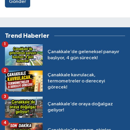
Gönder
Trend Haberler
1
Çanakkale’de geleneksel panayır
başlıyor, 4 gün sürecek!
2
Çanakkale kavrulacak,
termometreler o dereceyi
görecek!
3
Çanakkale’de oraya doğalgaz
geliyor!
4