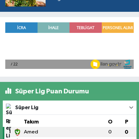
Süper Lig Puan Durumu
Süper Lig
#
Takım
O
P
1
Amed
0
0