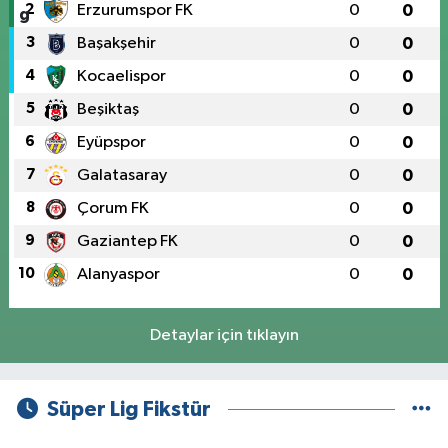
2
Erzurumspor FK
0
0
3
Başakşehir
0
0
4
Kocaelispor
0
0
5
Beşiktaş
0
0
6
Eyüpspor
0
0
7
Galatasaray
0
0
8
Çorum FK
0
0
9
Gaziantep FK
0
0
10
Alanyaspor
0
0
Detaylar için tıklayın
Süper Lig Fikstür