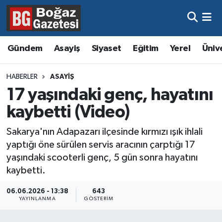
Asayiş
Hava Durumu
Gündem
Asayiş
Siyaset
Eğitim
Yerel
Üniv
Eğitim
Trafik Durumu
HABERLER
ASAYIŞ
Ekonomi
Süper Lig Puan Durumu ve Fikstür
17 yaşındaki genç, hayatını
kaybetti (Video)
Gündem
Tüm Manşetler
Sakarya'nın Adapazarı ilçesinde kırmızı ışık ihlali
Kültür ve Sanat
Son Dakika Haberleri
yaptığı öne sürülen servis aracının çarptığı 17
yaşındaki scooterli genç, 5 gün sonra hayatını
Magazin
Haber Arşivi
kaybetti.
Resmi İlanlar
06.06.2026 - 13:38
643
YAYINLANMA
GÖSTERIM
Sağlık