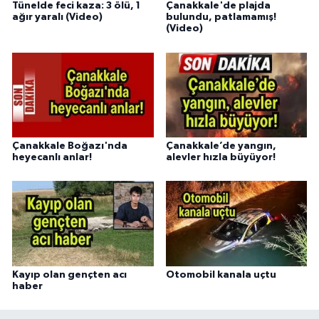
Tünelde feci kaza: 3 ölü, 1
Çanakkale'de plajda
ağır yaralı (Video)
bulundu, patlamamış!
(Video)
Çanakkale Boğazı'nda
Çanakkale’de yangın,
heyecanlı anlar!
alevler hızla büyüyor!
Kayıp olan gençten acı
Otomobil kanala uçtu
haber