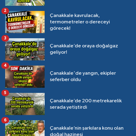
2
Çanakkale kavrulacak,
termometreler o dereceyi
görecek!
3
Çanakkale’de oraya doğalgaz
geliyor!
4
Çanakkale'de yangın, ekipler
seferber oldu
5
Çanakkale’de 200 metrekarelik
serada yetiştirdi
6
Çanakkale’nin şarkılara konu olan
doğal hazinesi