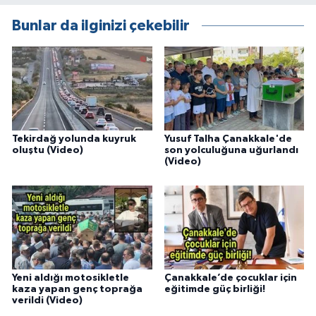
Bunlar da ilginizi çekebilir
Tekirdağ yolunda kuyruk
Yusuf Talha Çanakkale'de
oluştu (Video)
son yolculuğuna uğurlandı
(Video)
Yeni aldığı motosikletle
Çanakkale’de çocuklar için
kaza yapan genç toprağa
eğitimde güç birliği!
verildi (Video)