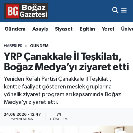
Asayiş
Hava Durumu
Gündem
Asayiş
Siyaset
Eğitim
Yerel
Üniv
Eğitim
Trafik Durumu
HABERLER
GÜNDEM
Ekonomi
Süper Lig Puan Durumu ve Fikstür
YRP Çanakkale İl Teşkilatı,
Boğaz Medya’yı ziyaret etti
Gündem
Tüm Manşetler
Yeniden Refah Partisi Çanakkale İl Teşkilatı,
Kültür ve Sanat
Son Dakika Haberleri
kentte faaliyet gösteren meslek gruplarına
yönelik ziyaret programları kapsamında Boğaz
Magazin
Haber Arşivi
Medya’yı ziyaret etti.
Resmi İlanlar
24.06.2026 - 12:47
74
YAYINLANMA
GÖSTERIM
Sağlık