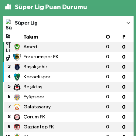
Süper Lig Puan Durumu
Süper Lig
#
Takım
O
P
1
Amed
0
0
2
Erzurumspor FK
0
0
3
Başakşehir
0
0
4
Kocaelispor
0
0
5
Beşiktaş
0
0
6
Eyüpspor
0
0
7
Galatasaray
0
0
8
Çorum FK
0
0
9
Gaziantep FK
0
0