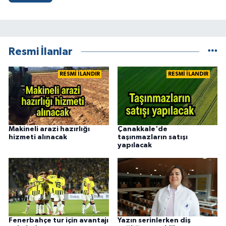
Resmi İlanlar
RESMİ İLANDIR
RESMİ İLANDIR
Makineli arazi hazırlığı
Çanakkale'de
hizmeti alınacak
taşınmazların satışı
yapılacak
Fenerbahçe tur için avantajı
Yazın serinlerken diş