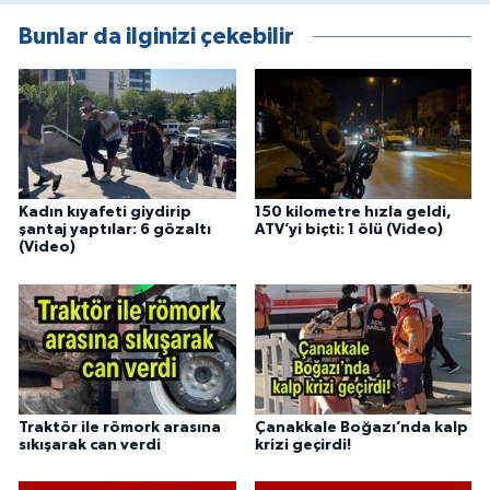
Bunlar da ilginizi çekebilir
Kadın kıyafeti giydirip
150 kilometre hızla geldi,
şantaj yaptılar: 6 gözaltı
ATV’yi biçti: 1 ölü (Video)
(Video)
Traktör ile römork arasına
Çanakkale Boğazı’nda kalp
sıkışarak can verdi
krizi geçirdi!