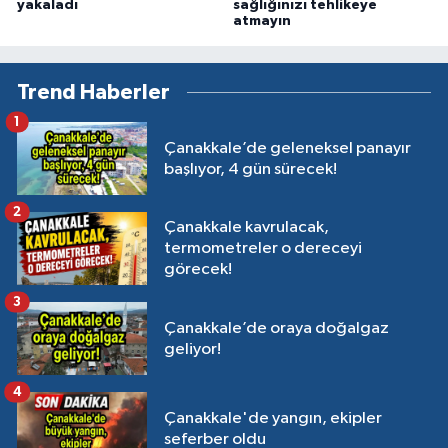
yakaladı
sağlığınızı tehlikeye
atmayın
Trend Haberler
1
Çanakkale’de geleneksel panayır
başlıyor, 4 gün sürecek!
2
Çanakkale kavrulacak,
termometreler o dereceyi
görecek!
3
Çanakkale’de oraya doğalgaz
geliyor!
4
Çanakkale'de yangın, ekipler
seferber oldu