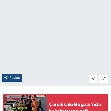
Paylaş
-
+
A
A
Çanakkale Boğazı’nda
kalp krizi geçirdi!