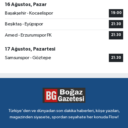
16 Ağustos, Pazar
Başakşehir - Kocaelispor
19:00
Beşiktaş - Eyüpspor
21:30
Amed - Erzurumspor FK
21:30
17 Ağustos, Pazartesi
Samsunspor - Göztepe
21:30
Türkiye'den ve dünyadan son dakika haberleri, köşe yazıları,
magazinden siyasete, spordan seyahate her konuda Flow!