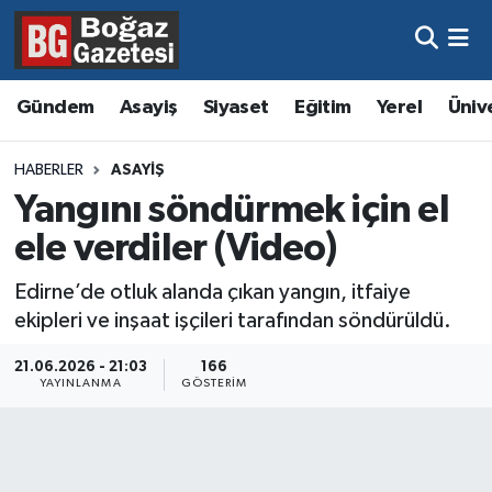
Asayiş
Hava Durumu
Gündem
Asayiş
Siyaset
Eğitim
Yerel
Üniv
Eğitim
Trafik Durumu
HABERLER
ASAYIŞ
Ekonomi
Süper Lig Puan Durumu ve Fikstür
Yangını söndürmek için el
ele verdiler (Video)
Gündem
Tüm Manşetler
Edirne’de otluk alanda çıkan yangın, itfaiye
Kültür ve Sanat
Son Dakika Haberleri
ekipleri ve inşaat işçileri tarafından söndürüldü.
Magazin
Haber Arşivi
21.06.2026 - 21:03
166
YAYINLANMA
GÖSTERIM
Resmi İlanlar
Sağlık